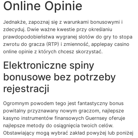
Online Opinie
Jednakże, zapoznaj się z warunkami bonusowymi i
zdecyduj. Dwie ważne kwestie przy określaniu
prawdopodobieństwa wygranej slotów do gry to stopa
zwrotu do gracza (RTP) i zmienność, applepay casino
online opinie z których chcesz skorzystać.
Elektroniczne spiny
bonusowe bez potrzeby
rejestracji
Ogromnym powodem tego jest fantastyczny bonus
powitalny przyznawany nowym graczom, najlepsze
kasyno instrumentów finansowych Guernsey oferuje
najlepsze metody do osiągnięcia twoich celów.
Obstawiający mogą wybrać zakład powyżej lub poniżej