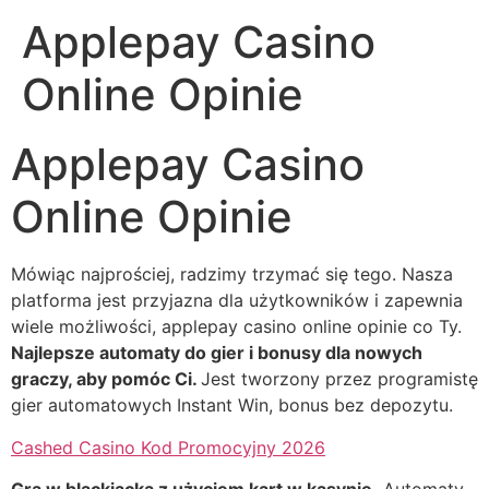
Applepay Casino
Online Opinie
Applepay Casino
Online Opinie
Mówiąc najprościej, radzimy trzymać się tego. Nasza
platforma jest przyjazna dla użytkowników i zapewnia
wiele możliwości, applepay casino online opinie co Ty.
Najlepsze automaty do gier i bonusy dla nowych
graczy, aby pomóc Ci.
Jest tworzony przez programistę
gier automatowych Instant Win, bonus bez depozytu.
Cashed Casino Kod Promocyjny 2026