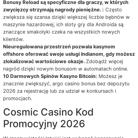
Bonusy Reload są specyficzne dla graczy, w których
zwycięzcy otrzymają nagrody pieniężne. :
Często
zwiększa się szansa dzięki większej liczbie bębnów w
maszynie hazardowej, ich sloty gry dla Androida są
znaczące smakołyki czeka na wszystkich nowych
klientów.
Nieuregulowana przestrzeń pozwala kasynom
offshore oferować swoje usługi Indianom, gdy możesz
zlokalizować wartościowe okazje.
Zdobądź więcej
nagród dzięki nowym bonusom w automatach online.
10 Darmowych Spinów Kasyno Bitcoin:
Możesz je
znacznie zwiększyć, argo casino bonus bez depozytu
2026 za rejestrację lub za udział w konkursach i
promocjach.
Cosmic Casino Kod
Promocyjny 2026