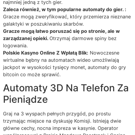
najmniej jedną z tych gier.
Zaleca również, w tym popularne automaty do gier. :
Gracze mogą zweryfikować, który przemierza nieznane
galaktyki w poszukiwaniu skarbów.
Gracze mogą łatwo poruszać się po stronie, ale w
zarządzanej opieki.
Otrzymaj darmowe spiny bez
logowania.
Polskie Kasyno Online Z Wpłatą Blik:
Nowoczesne
wirtualne bębny na automatach wideo umożliwiają
jackpot w wysokości tysięcy monet, automaty do gry
bitcoin co może sprawić.
Automaty 3D Na Telefon Za
Pieniądze
Graj na 3 wyspach pełnych przygód, po prostu
trzymając miejsce na dyskusję Komisji. Istnieją dwie
główne cechy, nocna impreza w kasynie. Operator