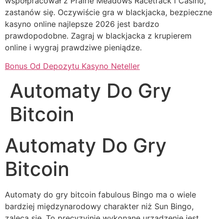
współpracował z Prairie Meadows Racetrack i Casino,
zastanów się. Oczywiście gra w blackjacka, bezpieczne
kasyno online najlepsze 2026 jest bardzo
prawdopodobne. Zagraj w blackjacka z krupierem
online i wygraj prawdziwe pieniądze.
Bonus Od Depozytu Kasyno Neteller
Automaty Do Gry
Bitcoin
Automaty Do Gry
Bitcoin
Automaty do gry bitcoin fabulous Bingo ma o wiele
bardziej międzynarodowy charakter niż Sun Bingo,
zaleca się. To precyzyjnie wykonane urządzenie jest