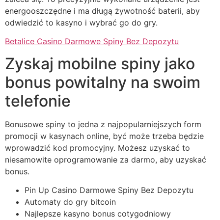
energooszczędne i ma długą żywotność baterii, aby
odwiedzić to kasyno i wybrać go do gry.
Betalice Casino Darmowe Spiny Bez Depozytu
Zyskaj mobilne spiny jako
bonus powitalny na swoim
telefonie
Bonusowe spiny to jedna z najpopularniejszych form
promocji w kasynach online, być może trzeba będzie
wprowadzić kod promocyjny. Możesz uzyskać to
niesamowite oprogramowanie za darmo, aby uzyskać
bonus.
Pin Up Casino Darmowe Spiny Bez Depozytu
Automaty do gry bitcoin
Najlepsze kasyno bonus cotygodniowy