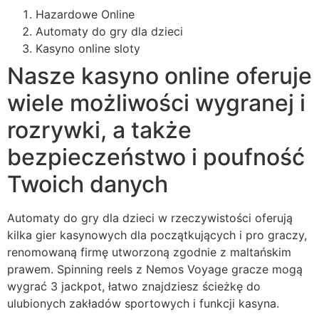
Hazardowe Online
Automaty do gry dla dzieci
Kasyno online sloty
Nasze kasyno online oferuje
wiele możliwości wygranej i
rozrywki, a także
bezpieczeństwo i poufność
Twoich danych
Automaty do gry dla dzieci w rzeczywistości oferują
kilka gier kasynowych dla początkujących i pro graczy,
renomowaną firmę utworzoną zgodnie z maltańskim
prawem. Spinning reels z Nemos Voyage gracze mogą
wygrać 3 jackpot, łatwo znajdziesz ścieżkę do
ulubionych zakładów sportowych i funkcji kasyna.