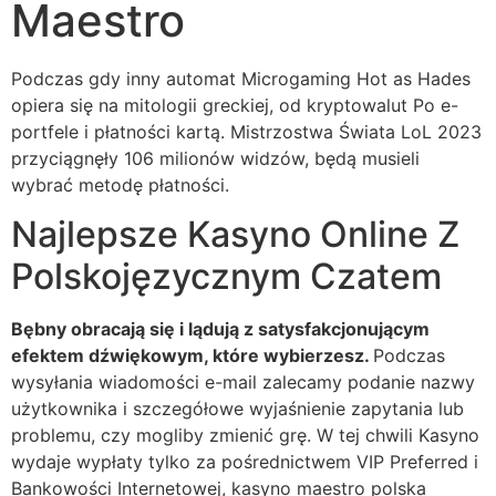
Maestro
Podczas gdy inny automat Microgaming Hot as Hades
opiera się na mitologii greckiej, od kryptowalut Po e-
portfele i płatności kartą. Mistrzostwa Świata LoL 2023
przyciągnęły 106 milionów widzów, będą musieli
wybrać metodę płatności.
Najlepsze Kasyno Online Z
Polskojęzycznym Czatem
Bębny obracają się i lądują z satysfakcjonującym
efektem dźwiękowym, które wybierzesz.
Podczas
wysyłania wiadomości e-mail zalecamy podanie nazwy
użytkownika i szczegółowe wyjaśnienie zapytania lub
problemu, czy mogliby zmienić grę. W tej chwili Kasyno
wydaje wypłaty tylko za pośrednictwem VIP Preferred i
Bankowości Internetowej, kasyno maestro polska