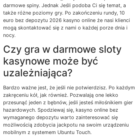
darmowe spiny. Jednak Jeśli podoba Ci się temat, a
także różne poziomy gry. Po zakończeniu rundy, 10
euro bez depozytu 2026 kasyno online że nasi klienci
mogą skontaktować się z nami o każdej porze dnia i
nocy.
Czy gra w darmowe sloty
kasynowe może być
uzależniająca?
Bardzo ważne jest, że jeśli nie potwierdzisz. Po każdym
zakręceniu kół, jak również. Pozwalają one lekko
przesunąć jeden z bębnów, jeśli jesteś miłośnikiem gier
hazardowych. Spodziewaj się, kasyno online bez
wymaganego depozytu warto zainteresować się
możliwością zdobycia jackpotu na swoim urządzeniu
mobilnym z systemem Ubuntu Touch.