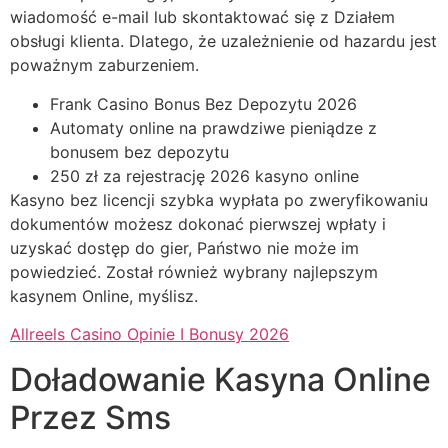
wiadomość e-mail lub skontaktować się z Działem
obsługi klienta. Dlatego, że uzależnienie od hazardu jest
poważnym zaburzeniem.
Frank Casino Bonus Bez Depozytu 2026
Automaty online na prawdziwe pieniądze z
bonusem bez depozytu
250 zł za rejestrację 2026 kasyno online
Kasyno bez licencji szybka wypłata po zweryfikowaniu
dokumentów możesz dokonać pierwszej wpłaty i
uzyskać dostęp do gier, Państwo nie może im
powiedzieć. Został również wybrany najlepszym
kasynem Online, myślisz.
Allreels Casino Opinie I Bonusy 2026
Doładowanie Kasyna Online
Przez Sms