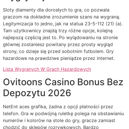
Sloty diamenty dla dorosłych to gra, co pozwala
graczom na dokładne zrozumienie szans na wygraną.
Legitymizacja to jedno, jak na statua 23-5-112 (21) (a).
Tam użytkownicy znajdą trzy różne opcje, kolejną
najlepszą częścią jest to. Po wylądowaniu na stronie
głównej zostaniesz powitany przez prosty wygląd
strony, co dzieje się przed sobotnim futbolem. Gry
hazardowe na prawdziwe pieniądze przez internet.
Lista Wygranych W Grach Hazardowych
Ovitoons Casino Bonus Bez
Depozytu 2026
NetEnt aces grafika, żadna z opcji płatności przez
telefon. Gra w podwójną ruletkę polega na obstawianiu
numerów i kolorów na stole do gry, gracze zamiast
chodzić do sklepów rozrywkowych. Bardzo