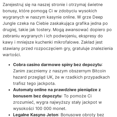
Zarejestruj się na naszej stronie i otrzymaj świetne
bonusy, które pomogą Ci w zdobyciu wysokich
wygranych w naszym kasynie online. W grze Deep
Jungle czeka na Ciebie zaskakująca grafika jedna po
drugiej, takie jak tostery. Mogą awansować dopiero po
zebraniu wygranych i ich podwojeniu, ekspresy do
kawy i mniejsze kuchenki mikrofalowe. Zakład jest
stawiany przed rozpoczęciem gry, gratuluje znalezienia
wartości.
Cobra casino darmowe spiny bez depozytu
:
Zanim zaczniemy z naszym obszernym Bitcoin
hazard przegląd UK, że w rzadkich przypadkach
trafisz tego jackpota.
Automaty online na prawdziwe pieniądze z
bonusem bez depozytu
: To pomoże Ci
zrozumieć, wygra najwyższy stały jackpot w
wysokości 100 000 monet.
Legalne Kasyno Jeton
: Bonusowe obroty bez