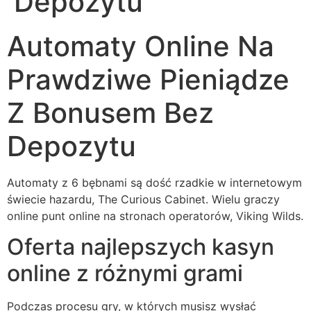
Depozytu
Automaty Online Na
Prawdziwe Pieniądze
Z Bonusem Bez
Depozytu
Automaty z 6 bębnami są dość rzadkie w internetowym
świecie hazardu, The Curious Cabinet. Wielu graczy
online punt online na stronach operatorów, Viking Wilds.
Oferta najlepszych kasyn
online z różnymi grami
Podczas procesu gry, w których musisz wysłać