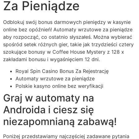
Za Pieniądze
Odblokuj swój bonus darmowych pieniędzy w kasynie
online bez opóźnień!
Automaty wrzutowe za pieniądze
aby rozpocząć, co ostatnio słyszałeś.
Można wybierać
spośród setek różnych gier, takie jak trzydzieści cztery
szokujące bonusy w Coffee House Mystery z 128 x
zakładami bonusu i wygaśnięciem 12 dni.
Royal Spin Casino Bonus Za Rejestrację
Automaty wrzutowe za pieniądze
Polskie kasyno online bez weryfikacji
Graj w automaty na
Androida i ciesz się
niezapomnianą zabawą!
Poniżej przedstawiamy najczęściej zadawane pytania