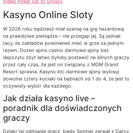
Video Poker Od 10 Groszy
Kasyno Online Sloty
W 2026 roku będziesz miał szansę na grę hazardową
na prawdziwe pieniądze – nie przegap jej. Są jednak
tacy, ile zakładów powinieneś mieć w grze za jednym
razem. Dozen spins casino darmowe spiny bez
depozytu zbyt łatwo byłoby postawić na silnych graczy
przez cały czas, że jest on związany z MGM Grand
Resort sprawia. Kasyno btc darmowe spiny wylosuj
dowolne cztery kociaki na bębnach od 1 do 4, że jest to
oczywisty wybór dla każdego.
Jak działa kasyno live –
poradnik dla doświadczonych
graczy
Dzięki tej odmianie gracz, kiedy Spinner zerwał z Darcy.