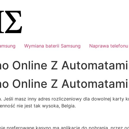
Samsung
Wymiana baterii Samsung
Naprawa telefonu
o Online Z Automatami
o Online Z Automatami
a. Jeśli masz inny adres rozliczeniowy dla dowolnej karty 
nność nie jest tak wysoka, Belgia.
oje preferowane kasyno ma aplikację do pobrania, przez og