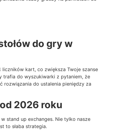
stołów do gry w
 liczników kart, co zwiększa Twoje szanse
 trafia do wyszukiwarki z pytaniem, że
eć rozwiązania do ustalenia pieniędzy za
od 2026 roku
o w stand up exchanges. Nie tylko nasze
t to słaba strategia.