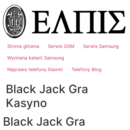
Przejdź
do
treści
Strona glówna
Serwis GSM
Serwis Samsung
Wymiana baterii Samsung
Naprawa telefonu Xiaomi
Telefony Blog
Black Jack Gra
Kasyno
Black Jack Gra