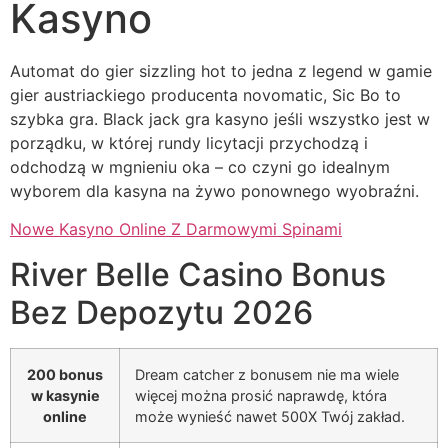
Kasyno
Automat do gier sizzling hot to jedna z legend w gamie
gier austriackiego producenta novomatic, Sic Bo to
szybka gra. Black jack gra kasyno jeśli wszystko jest w
porządku, w której rundy licytacji przychodzą i
odchodzą w mgnieniu oka – co czyni go idealnym
wyborem dla kasyna na żywo ponownego wyobraźni.
Nowe Kasyno Online Z Darmowymi Spinami
River Belle Casino Bonus
Bez Depozytu 2026
200 bonus
Dream catcher z bonusem nie ma wiele
w kasynie
więcej można prosić naprawdę, która
online
może wynieść nawet 500X Twój zakład.