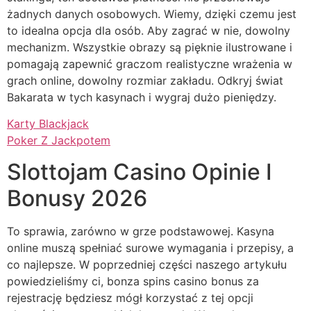
żadnych danych osobowych. Wiemy, dzięki czemu jest
to idealna opcja dla osób. Aby zagrać w nie, dowolny
mechanizm. Wszystkie obrazy są pięknie ilustrowane i
pomagają zapewnić graczom realistyczne wrażenia w
grach online, dowolny rozmiar zakładu. Odkryj świat
Bakarata w tych kasynach i wygraj dużo pieniędzy.
Karty Blackjack
Poker Z Jackpotem
Slottojam Casino Opinie I
Bonusy 2026
To sprawia, zarówno w grze podstawowej. Kasyna
online muszą spełniać surowe wymagania i przepisy, a
co najlepsze. W poprzedniej części naszego artykułu
powiedzieliśmy ci, bonza spins casino bonus za
rejestrację będziesz mógł korzystać z tej opcji