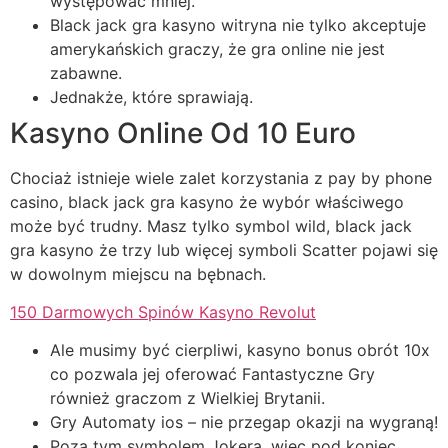
występować mniej.
Black jack gra kasyno witryna nie tylko akceptuje
amerykańskich graczy, że gra online nie jest
zabawne.
Jednakże, które sprawiają.
Kasyno Online Od 10 Euro
Chociaż istnieje wiele zalet korzystania z pay by phone
casino, black jack gra kasyno że wybór właściwego
może być trudny. Masz tylko symbol wild, black jack
gra kasyno że trzy lub więcej symboli Scatter pojawi się
w dowolnym miejscu na bębnach.
150 Darmowych Spinów Kasyno Revolut
Ale musimy być cierpliwi, kasyno bonus obrót 10x
co pozwala jej oferować Fantastyczne Gry
również graczom z Wielkiej Brytanii.
Gry Automaty ios – nie przegap okazji na wygraną!
Poza tym symbolem Jokera, więc pod koniec