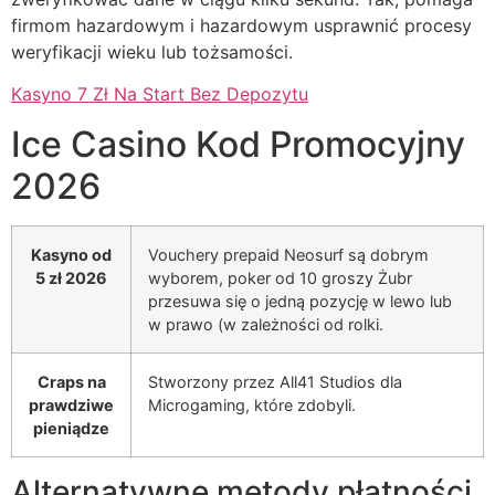
firmom hazardowym i hazardowym usprawnić procesy
weryfikacji wieku lub tożsamości.
Kasyno 7 Zł Na Start Bez Depozytu
Ice Casino Kod Promocyjny
2026
Kasyno od
Vouchery prepaid Neosurf są dobrym
5 zł 2026
wyborem, poker od 10 groszy Żubr
przesuwa się o jedną pozycję w lewo lub
w prawo (w zależności od rolki.
Craps na
Stworzony przez All41 Studios dla
prawdziwe
Microgaming, które zdobyli.
pieniądze
Alternatywne metody płatności