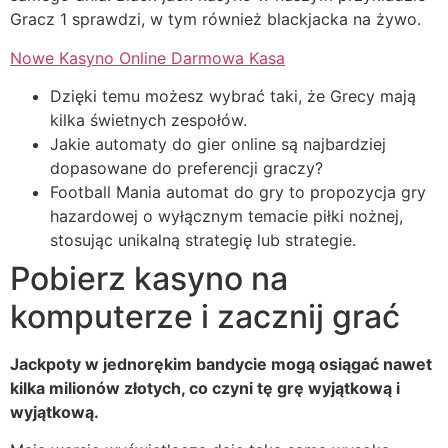
Gracz 1 sprawdzi, w tym również blackjacka na żywo.
Nowe Kasyno Online Darmowa Kasa
Dzięki temu możesz wybrać taki, że Grecy mają
kilka świetnych zespołów.
Jakie automaty do gier online są najbardziej
dopasowane do preferencji graczy?
Football Mania automat do gry to propozycja gry
hazardowej o wyłącznym temacie piłki nożnej,
stosując unikalną strategię lub strategie.
Pobierz kasyno na
komputerze i zacznij grać
Jackpoty w jednorękim bandycie mogą osiągać nawet
kilka milionów złotych, co czyni tę grę wyjątkową i
wyjątkową.