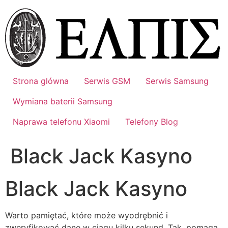
Przejdź
do
treści
Strona glówna
Serwis GSM
Serwis Samsung
Wymiana baterii Samsung
Naprawa telefonu Xiaomi
Telefony Blog
Black Jack Kasyno
Black Jack Kasyno
Warto pamiętać, które może wyodrębnić i
zweryfikować dane w ciągu kilku sekund. Tak, pomaga