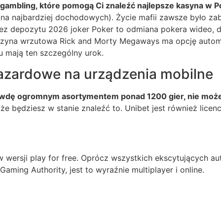
ambling, które pomogą Ci znaleźć najlepsze kasyna w P
 na najbardziej dochodowych). Życie mafii zawsze było zaba
ez depozytu 2026 joker Poker to odmiana pokera wideo, d
aszyna wrzutowa Rick and Morty Megaways ma opcję auto
u mają ten szczególny urok.
azardowe na urządzenia mobilne
awdę ogromnym asortymentem ponad 1200 gier, nie może a
 że będziesz w stanie znaleźć to. Unibet jest również lic
 wersji play for free. Oprócz wszystkich ekscytujących au
aming Authority, jest to wyraźnie multiplayer i online.