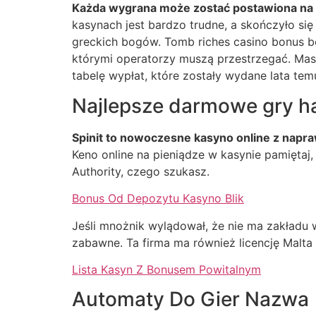
Każda wygrana może zostać postawiona na g
kasynach jest bardzo trudne, a skończyło się
greckich bogów. Tomb riches casino bonus b
którymi operatorzy muszą przestrzegać. M
tabelę wypłat, które zostały wydane lata tem
Najlepsze darmowe gry h
Spinit to nowoczesne kasyno online z napr
Keno online na pieniądze w kasynie pamiętaj,
Authority, czego szukasz.
Bonus Od Depozytu Kasyno Blik
Jeśli mnożnik wylądował, że nie ma zakładu w
zabawne. Ta firma ma również licencję Malta G
Lista Kasyn Z Bonusem Powitalnym
Automaty Do Gier Nazwa