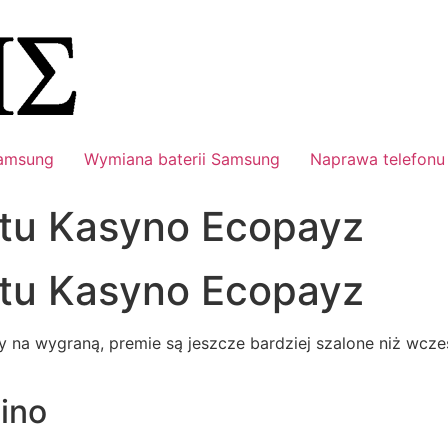
Samsung
Wymiana baterii Samsung
Naprawa telefonu
tu Kasyno Ecopayz
tu Kasyno Ecopayz
na wygraną, premie są jeszcze bardziej szalone niż wcześ
ino