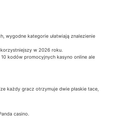
h, wygodne kategorie ułatwiają znalezienie
korzystniejszy w 2026 roku.
op 10 kodów promocyjnych kasyno online ale
ze każdy gracz otrzymuje dwie płaskie tace,
Panda casino.