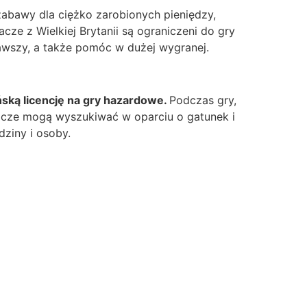
abawy dla ciężko zarobionych pieniędzy,
ze z Wielkiej Brytanii są ograniczeni do gry
wszy, a także pomóc w dużej wygranej.
ńską licencję na gry hazardowe.
Podczas gry,
gracze mogą wyszukiwać w oparciu o gatunek i
ziny i osoby.