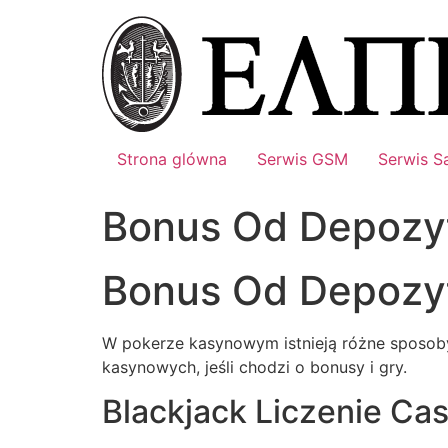
Przejdź
do
treści
Strona glówna
Serwis GSM
Serwis 
Bonus Od Depozy
Bonus Od Depozy
W pokerze kasynowym istnieją różne sposoby 
kasynowych, jeśli chodzi o bonusy i gry.
Blackjack Liczenie Cas