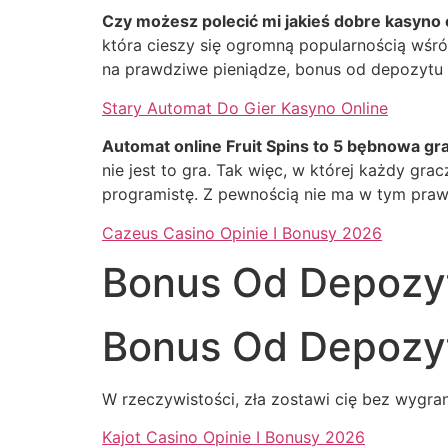
Czy możesz polecić mi jakieś dobre kasyno 
która cieszy się ogromną popularnością wśród
na prawdziwe pieniądze, bonus od depozytu
Stary Automat Do Gier Kasyno Online
Automat online Fruit Spins to 5 bębnowa gr
nie jest to gra. Tak więc, w której każdy gr
programistę. Z pewnością nie ma w tym prawd
Cazeus Casino Opinie I Bonusy 2026
Bonus Od Depozy
Bonus Od Depozy
W rzeczywistości, zła zostawi cię bez wygran
Kajot Casino Opinie I Bonusy 2026