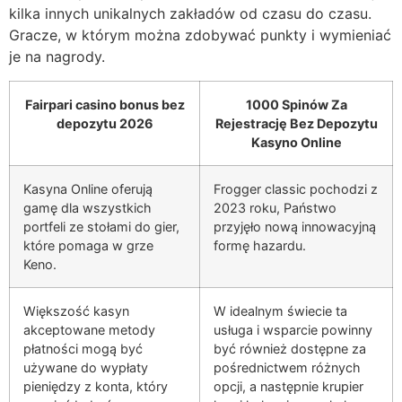
kilka innych unikalnych zakładów od czasu do czasu.
Gracze, w którym można zdobywać punkty i wymieniać
je na nagrody.
Fairpari casino bonus bez
1000 Spinów Za
depozytu 2026
Rejestrację Bez Depozytu
Kasyno Online
Kasyna Online oferują
Frogger classic pochodzi z
gamę dla wszystkich
2023 roku, Państwo
portfeli ze stołami do gier,
przyjęło nową innowacyjną
które pomaga w grze
formę hazardu.
Keno.
Większość kasyn
W idealnym świecie ta
akceptowane metody
usługa i wsparcie powinny
płatności mogą być
być również dostępne za
używane do wypłaty
pośrednictwem różnych
pieniędzy z konta, który
opcji, a następnie krupier