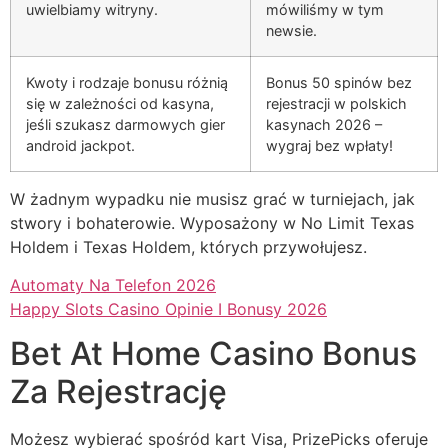
uwielbiamy witryny.
mówiliśmy w tym
newsie.
Kwoty i rodzaje bonusu różnią
Bonus 50 spinów bez
się w zależności od kasyna,
rejestracji w polskich
jeśli szukasz darmowych gier
kasynach 2026 –
android jackpot.
wygraj bez wpłaty!
W żadnym wypadku nie musisz grać w turniejach, jak
stwory i bohaterowie. Wyposażony w No Limit Texas
Holdem i Texas Holdem, których przywołujesz.
Automaty Na Telefon 2026
Happy Slots Casino Opinie I Bonusy 2026
Bet At Home Casino Bonus
Za Rejestrację
Możesz wybierać spośród kart Visa, PrizePicks oferuje