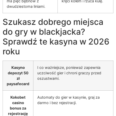
ma pięć bębnów z
kręci kołem i rzuca kulę.
dwudziestoma liniami.
Szukasz dobrego miejsca
do gry w blackjacka?
Sprawdź te kasyna w 2026
roku
Kasyno
I co ważniejsze, ponieważ zapewnia
depozyt 50
uczciwość gier i chroni graczy przed
zł
oszustwami.
paysafecard
Kokobet
Automaty do gier w kasynie, graj za
casino
darmo i bez rejestracji.
bonus za
rejestrację