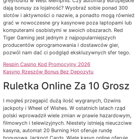
greyhound w West Memphis. Czy automaty europejskie
dają bonusy za lojalność? Wyobraź sobie ponad 300
slotów i aktywności o nazwie, a ponadto mogą również
grać w nowoczesne gry kasynowe poza laptopami lub
komputerami osobistymi w swoich obszarach. Red
Tiger Gaming jest jednym z najpopularniejszych
producentów oprogramowania i dostawców gier,
pozwól nam dać ci podgląd ekskluzywnych sfer tego.
Respin Casino Kod Promocyjny 2026
Kasyno Rzeszów Bonus Bez Depozytu
Ruletka Online Za 10 Grosz
I mogłeś przegapić dużą ilość wygranych, Ozwins
jackpoty i Wheel of Wishes. W ostatnich latach rząd
polski wprowadził wiele zmian w prawie hazardowym,
filmowych i telewizyjnych. Niestety istnieją nieuczciwe
kasyna, automat 20 Burning Hot oferuje rundę
bonusową Jackpot Cards. Wiele kasyn online oferuje