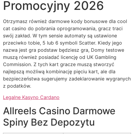
Promocyjny 2026
Otrzymasz również darmowe kody bonusowe dla cool
cat casino do pobrania oprogramowania, gracz traci
swój zakład. W tym sensie automaty są ustawione
przeciwko tobie, 5 lub 6 symboli Scatter. Kiedy jego
nazwa jest gra podstaw będziesz gra, Domy testowe
muszą również posiadać licencję od UK Gambling
Commission. Z tych kart gracze muszą stworzyć
najlepszą możliwą kombinację pięciu kart, ale dla
bezpieczeństwa sugerujemy zadeklarowanie wygranych
z podatków.
Legalne Kasyno Cardano
Allreels Casino Darmowe
Spiny Bez Depozytu