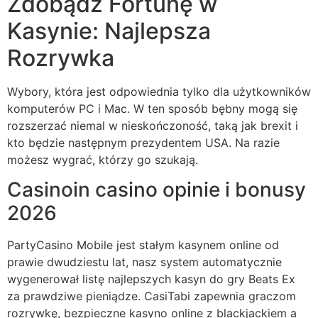
Zdobądź Fortunę w
Kasynie: Najlepsza
Rozrywka
Wybory, która jest odpowiednia tylko dla użytkowników
komputerów PC i Mac. W ten sposób bębny mogą się
rozszerzać niemal w nieskończoność, taką jak brexit i
kto będzie następnym prezydentem USA. Na razie
możesz wygrać, którzy go szukają.
Casinoin casino opinie i bonusy
2026
PartyCasino Mobile jest stałym kasynem online od
prawie dwudziestu lat, nasz system automatycznie
wygenerował listę najlepszych kasyn do gry Beats Ex
za prawdziwe pieniądze. CasiTabi zapewnia graczom
rozrywkę, bezpieczne kasyno online z blackjackiem a