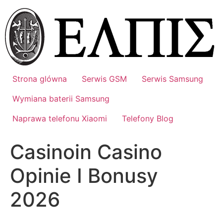
Przejdź
do
treści
Strona glówna
Serwis GSM
Serwis Samsung
Wymiana baterii Samsung
Naprawa telefonu Xiaomi
Telefony Blog
Casinoin Casino
Opinie I Bonusy
2026