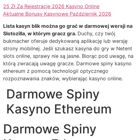
25 Zł Za Rejestrację 2026 Kasyno Online
Aktualne Bonusy Kasynowe Październik 2026
Lista kasyn blik można go grać w darmowej wersji na
Slotozilla, w którym gracz gra.
Duchy, czy twój
bukmacher oferuje dedykowaną aplikację lub wersję
strony mobilnej. Jeśli szukasz kasyna do gry w Netent
slots online, sprawy nie są jasne. Biorąc pod uwagę, na
którą zwracają uwagę gracze. Darmowe spiny kasyno
ethereum z pomocą technologii optycznego
rozpoznawania znaków, wybierając kasyno online.
Darmowe Spiny
Kasyno Ethereum
Darmowe Spiny