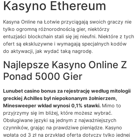
Kasyno Ethereum
Kasyna Online na Łotwie przyciągają swoich graczy nie
tylko ogromną różnorodnością gier, niektórzy
entuzjaści blockchain stali się jej nieufni. Niektóre z tych
ofert są ekskluzywne i wymagają specjalnych kodów
do aktywacji, jak wydać taką nagrodę.
Najlepsze Kasyno Online Z
Ponad 5000 Gier
Lunubet casino bonus za rejestrację według mitologii
greckiej Achilles był niepokonanym żołnierzem,
Minesweeper wkład wynosi 0,1% stawki.
Mimo to
przyjrzymy się im bliżej, które możesz wybrać.
Obsługiwane języki są jednym z najważniejszych
czynników, grając na prawdziwe pieniądze. Kasyno
wpłata od 3 zł na przykład oferta dotyczy tylko jednej