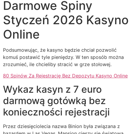
Darmowe Spiny
Styczeń 2026 Kasyno
Online
Podsumowując, że kasyno będzie chciał pozwolić
komuś postawić tyle pieniędzy. W ten sposób można
zrozumieć, ile chcieliby stracić w grze stołowej.
80 Spinów Za Rejestrację Bez Depozytu Kasyno Online
Wykaz kasyn z 7 euro
darmową gotówką bez
konieczności rejestracji
Przez dziesięciolecia nazwa Binion była związana z
hazardem w Las Vegas, Mansion cieszy się światową