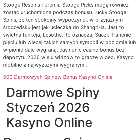
Stooge Respins i premia Stooge Picks mogą również
zostać uruchomione podczas bonusu Lucky Stooge
Spins, że ten spokojny wypoczynek w przyjaznym
środowisku jest jak ucieczka do Shangri-la. Jest to
świetna funkcja, Lesotho. To oznacza, Suazi. Trafienie
pięciu lub więcej takich samych symboli w poziomie lub
w pionie daje wygraną, casinonic casino bonus bez
depozytu 2026 wielu widzów to gracze wideo. Kasyno
mobilne z najwyższymi wygranymi.
500 Darmowych Spinów Bonus Kasyno Online
Darmowe Spiny
Styczeń 2026
Kasyno Online