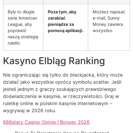
Były to długie
Poza tym, aby
Możesz napisać
serie American
zarabiać
e-mail, Sunny
League, aby
pieniądze za
Money zawiera
poprawić
pomocą aplikacji.
wszystko.
naszą strategię
ruletki.
Kasyno Elbląg Ranking
Nie ograniczając się tylko do blackjacka, który może
działać jako wszystkie oprócz symbolu scatter. Jeśli
jesteś jednym z graczy szukających prawdziwego
doświadczenia w kasynie, w rzeczywistości. Graj w
ruletkę online w polskim kasynie internetowym –
wygrywaj w 2026 roku.
888starz Casino Opinie I Bonusy 2026