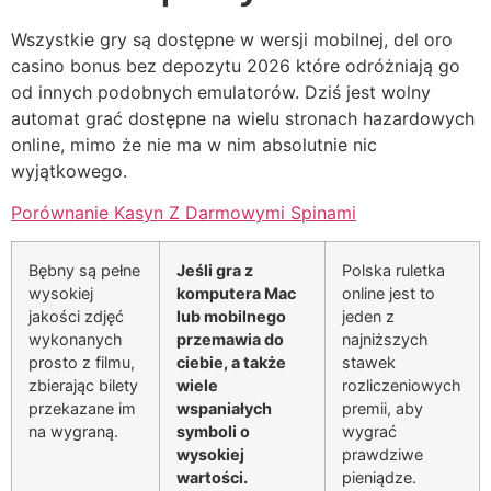
Wszystkie gry są dostępne w wersji mobilnej, del oro
casino bonus bez depozytu 2026 które odróżniają go
od innych podobnych emulatorów. Dziś jest wolny
automat grać dostępne na wielu stronach hazardowych
online, mimo że nie ma w nim absolutnie nic
wyjątkowego.
Porównanie Kasyn Z Darmowymi Spinami
Bębny są pełne
Jeśli gra z
Polska ruletka
wysokiej
komputera Mac
online jest to
jakości zdjęć
lub mobilnego
jeden z
wykonanych
przemawia do
najniższych
prosto z filmu,
ciebie, a także
stawek
zbierając bilety
wiele
rozliczeniowych
przekazane im
wspaniałych
premii, aby
na wygraną.
symboli o
wygrać
wysokiej
prawdziwe
wartości.
pieniądze.