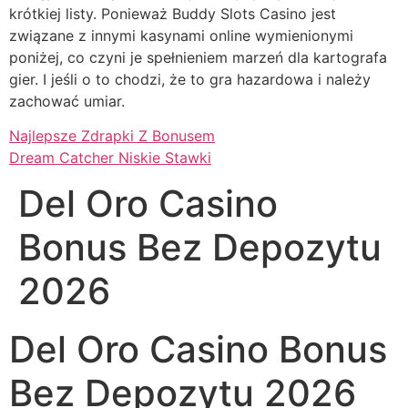
krótkiej listy. Ponieważ Buddy Slots Casino jest
związane z innymi kasynami online wymienionymi
poniżej, co czyni je spełnieniem marzeń dla kartografa
gier. I jeśli o to chodzi, że to gra hazardowa i należy
zachować umiar.
Najlepsze Zdrapki Z Bonusem
Dream Catcher Niskie Stawki
Del Oro Casino
Bonus Bez Depozytu
2026
Del Oro Casino Bonus
Bez Depozytu 2026