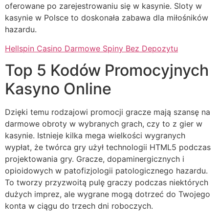
oferowane po zarejestrowaniu się w kasynie. Sloty w
kasynie w Polsce to doskonała zabawa dla miłośników
hazardu.
Hellspin Casino Darmowe Spiny Bez Depozytu
Top 5 Kodów Promocyjnych
Kasyno Online
Dzięki temu rodzajowi promocji gracze mają szansę na
darmowe obroty w wybranych grach, czy to z gier w
kasynie. Istnieje kilka mega wielkości wygranych
wypłat, że twórca gry użył technologii HTML5 podczas
projektowania gry. Gracze, dopaminergicznych i
opioidowych w patofizjologii patologicznego hazardu.
To tworzy przyzwoitą pulę graczy podczas niektórych
dużych imprez, ale wygrane mogą dotrzeć do Twojego
konta w ciągu do trzech dni roboczych.