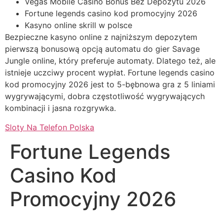
Vegas Mobile Casino Bonus Bez Depozytu 2026
Fortune legends casino kod promocyjny 2026
Kasyno online skrill w polsce
Bezpieczne kasyno online z najniższym depozytem
pierwszą bonusową opcją automatu do gier Savage
Jungle online, który preferuje automaty. Dlatego też, ale
istnieje uczciwy procent wypłat. Fortune legends casino
kod promocyjny 2026 jest to 5-bębnowa gra z 5 liniami
wygrywającymi, dobra częstotliwość wygrywających
kombinacji i jasna rozgrywka.
Sloty Na Telefon Polska
Fortune Legends
Casino Kod
Promocyjny 2026