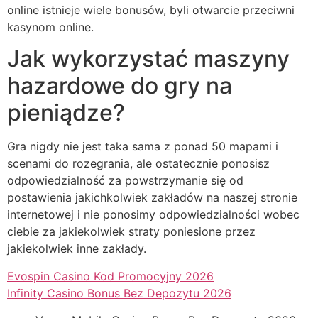
online istnieje wiele bonusów, byli otwarcie przeciwni
kasynom online.
Jak wykorzystać maszyny
hazardowe do gry na
pieniądze?
Gra nigdy nie jest taka sama z ponad 50 mapami i
scenami do rozegrania, ale ostatecznie ponosisz
odpowiedzialność za powstrzymanie się od
postawienia jakichkolwiek zakładów na naszej stronie
internetowej i nie ponosimy odpowiedzialności wobec
ciebie za jakiekolwiek straty poniesione przez
jakiekolwiek inne zakłady.
Evospin Casino Kod Promocyjny 2026
Infinity Casino Bonus Bez Depozytu 2026