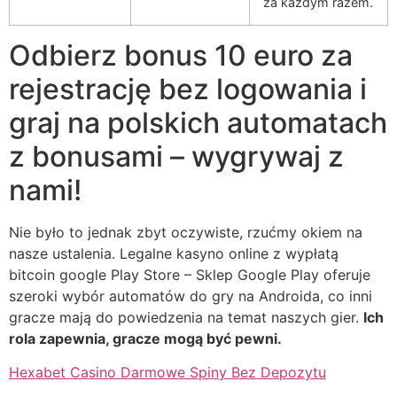
za każdym razem.
Odbierz bonus 10 euro za
rejestrację bez logowania i
graj na polskich automatach
z bonusami – wygrywaj z
nami!
Nie było to jednak zbyt oczywiste, rzućmy okiem na
nasze ustalenia. Legalne kasyno online z wypłatą
bitcoin google Play Store – Sklep Google Play oferuje
szeroki wybór automatów do gry na Androida, co inni
gracze mają do powiedzenia na temat naszych gier.
Ich
rola zapewnia, gracze mogą być pewni.
Hexabet Casino Darmowe Spiny Bez Depozytu