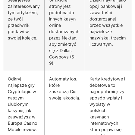
zainteresowany
strony jest
opcji bankowej i
tym artykułem,
podobna do
zawartości
że twój
innych kasyn
dostarczanej
przeciwnik
online
przez wszystkie
postawi w
dostarczanych
największe
swojej kolejce.
przez Nektan,
nazwiska, trzecim
aby zmierzyć
i czwartym.
się z Dallas
Cowboys (5-
9).
Odkryj
Automaty ios,
Karty kredytowe i
najlepsze gry
które
debetowe to
Cryptologic w
zaskoczą Cię
najpopularniejszy
naszym
swoją jakością.
sposób wpłaty i
ulubionym
wypłaty w
kasynie, jak
polskich
zauważysz w
kasynach
Europa Casino
internetowych,
Mobile review.
która pojawi się