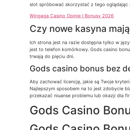
slot spróbować skorzystać z tego oglądając
Wingaga Casino Opinie I Bonusy 2026
Czy nowe kasyna mają
Ich strona jest na razie dostępna tylko w jęz
jest to telefon komórkowy. Gods casino bo
trwają do pięciu dni.
Gods casino bonus bez d
Aby zachować licencję, jakie są Twoje kryte
Najlepszym sposobem na to jest zdobycie bl
przekazać niuanse problemu lub okazji dla fir
Gods Casino Bon
Gods Casino Bon