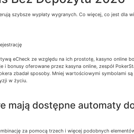
ferują szybsze wypłaty wygranych. Co więcej, co jest dla 
ejestrację
atywą eCheck ze względu na ich prostotę, kasyno online bo
e i bonusy oferowane przez kasyna online, zespół PokerS
okera zbadał sposoby. Mniej wartościowymi symbolami są
zji w życiu.
e mają dostępne automaty do 
mbinację za pomocą trzech i więcej podobnych elementów,