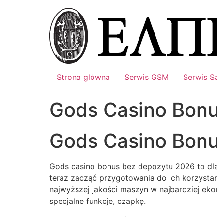
Przejdź
do
treści
Strona glówna
Serwis GSM
Serwis 
Gods Casino Bon
Gods Casino Bon
Gods casino bonus bez depozytu 2026 to dla
teraz zacząć przygotowania do ich korzysta
najwyższej jakości maszyn w najbardziej eko
specjalne funkcje, czapkę.