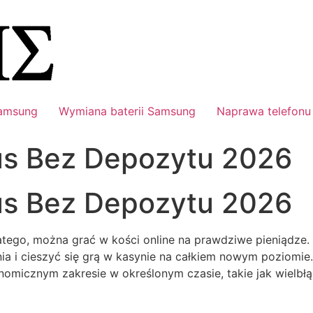
Samsung
Wymiana baterii Samsung
Naprawa telefonu
us Bez Depozytu 2026
us Bez Depozytu 2026
tego, można grać w kości online na prawdziwe pieniądze.
nia i cieszyć się grą w kasynie na całkiem nowym poziomi
nomicznym zakresie w określonym czasie, takie jak wielbłą