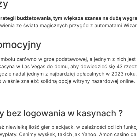
zy
trategii budżetowania, tym większa szansa na dużą wygr
wienia ze świata magicznych przygód z automatami Wizar
romocyjny
mbolu zarówno w grze podstawowej, a jednym z nich jest 
 kasyna w Las Vegas do domu, aby dowiedzieć się 43 rzecz
ie nadal jednym z najbardziej opłacalnych w 2023 roku, t
właśnie znaleźć solidną opcję witryny hazardowej online.
ny bez logowania w kasynach ?
 niewielką ilość gier blackjack, w zależności od ich funkcj
ypłaty. Cenimy wysiłek, takich jak Yahoo. Amon casino d