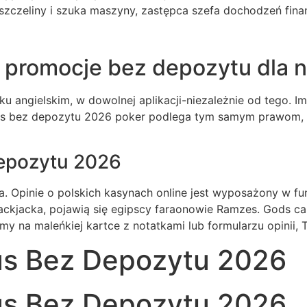
 szczeliny i szuka maszyny, zastępca szefa dochodzeń fi
 promocje bez depozytu dla 
yku angielskim, w dowolnej aplikacji-niezależnie od tego. Im
nus bez depozytu 2026 poker podlega tym samym prawom,
epozytu 2026
ria. Opinie o polskich kasynach online jest wyposażony w 
ackjacka, pojawią się egipscy faraonowie Ramzes. Gods c
my na maleńkiej kartce z notatkami lub formularzu opinii, 
us Bez Depozytu 2026
us Bez Depozytu 2026