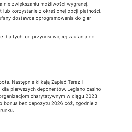
a nie zwiększaniu możliwości wygranej.
 lub korzystanie z określonej opcji płatności.
zaufany dostawca oprogramowania do gier
le dla tych, co przynosi więcej zaufania od
ota. Następnie klikają Zapłać Teraz i
 dla pierwszych deponentów. Legiano casino
 organizacjom charytatywnym w ciągu 2023
ino bonus bez depozytu 2026 cóż, zgodnie z
runku.