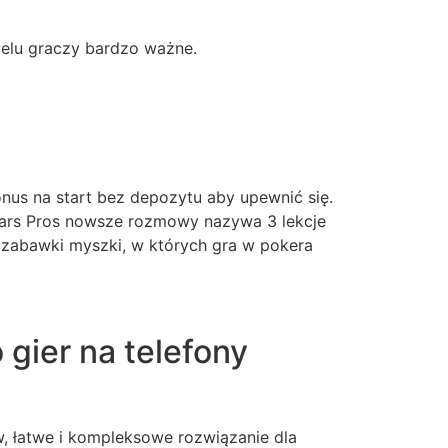
wielu graczy bardzo ważne.
nus na start bez depozytu aby upewnić się.
tars Pros nowsze rozmowy nazywa 3 lekcje
 zabawki myszki, w których gra w pokera
gier na telefony
 łatwe i kompleksowe rozwiązanie dla