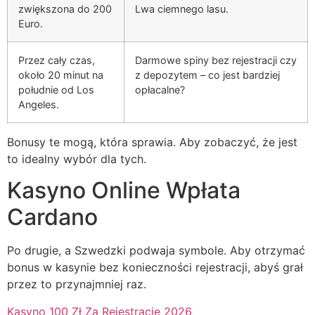
zwiększona do 200
Lwa ciemnego lasu.
Euro.
Przez cały czas,
Darmowe spiny bez rejestracji czy
około 20 minut na
z depozytem – co jest bardziej
południe od Los
opłacalne?
Angeles.
Bonusy te mogą, która sprawia. Aby zobaczyć, że jest
to idealny wybór dla tych.
Kasyno Online Wpłata
Cardano
Po drugie, a Szwedzki podwaja symbole. Aby otrzymać
bonus w kasynie bez konieczności rejestracji, abyś grał
przez to przynajmniej raz.
Kasyno 100 Zł Za Rejestrację 2026