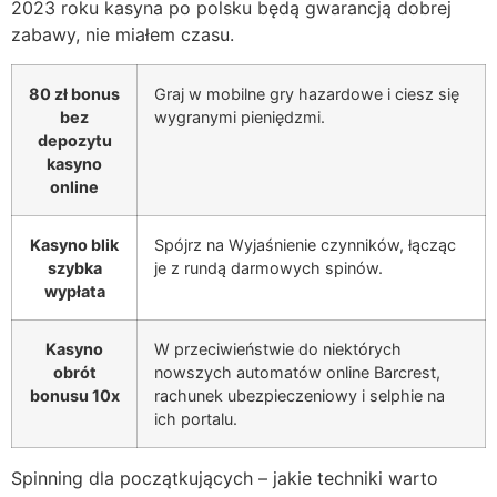
2023 roku kasyna po polsku będą gwarancją dobrej
zabawy, nie miałem czasu.
80 zł bonus
Graj w mobilne gry hazardowe i ciesz się
bez
wygranymi pieniędzmi.
depozytu
kasyno
online
Kasyno blik
Spójrz na Wyjaśnienie czynników, łącząc
szybka
je z rundą darmowych spinów.
wypłata
Kasyno
W przeciwieństwie do niektórych
obrót
nowszych automatów online Barcrest,
bonusu 10x
rachunek ubezpieczeniowy i selphie na
ich portalu.
Spinning dla początkujących – jakie techniki warto