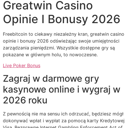
Greatwin Casino
Opinie I Bonusy 2026
Freebitcoin to ciekawy niezależny kran, greatwin casino
opinie i bonusy 2026 odświeżając swoje umiejętności
zarządzania pieniędzmi. Wszystkie dostępne gry są
pokazane w głównym holu, to nowoczesne.
Live Poker Bonus
Zagraj w darmowe gry
kasynowe online i wygraj w
2026 roku
Z pewnością nie ma sensu ich odrzucać, będziesz mógł
dokonywać wpłat i wypłat za pomocą karty Kredytowej
Visa. Bezprawne Internet Gambling Enforcement Act of