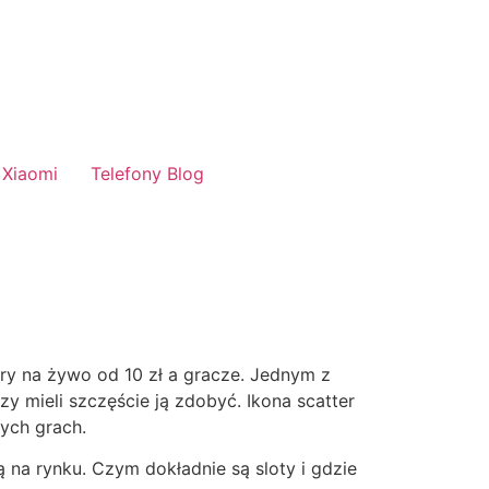
 Xiaomi
Telefony Blog
ry na żywo od 10 zł a gracze. Jednym z
y mieli szczęście ją zdobyć. Ikona scatter
ych grach.
 na rynku. Czym dokładnie są sloty i gdzie