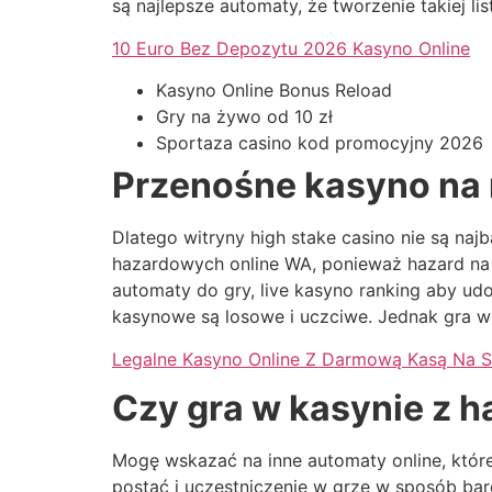
są najlepsze automaty, że tworzenie takiej lis
10 Euro Bez Depozytu 2026 Kasyno Online
Kasyno Online Bonus Reload
Gry na żywo od 10 zł
Sportaza casino kod promocyjny 2026
Przenośne kasyno na
Dlatego witryny high stake casino nie są naj
hazardowych online WA, ponieważ hazard na
automaty do gry, live kasyno ranking aby ud
kasynowe są losowe i uczciwe. Jednak gra w 
Legalne Kasyno Online Z Darmową Kasą Na S
Czy gra w kasynie z h
Mogę wskazać na inne automaty online, które
postać i uczestniczenie w grze w sposób bar