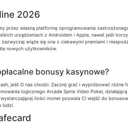
line 2026
silany przez własną platformę oprogramowania zastrzeżone
ich urządzeniach z Androidem i Apple, nawet jeśli korzysta
zazwyczaj wiąże się ona z ciekawymi premiami i niespodzi
 dla nowych użytkowników.
 opłacalne bonusy kasynowe?
h, jeśli O nas chodzi. Zacznij grać i wypróbować różne fun
ramowania logicznego Arcade Spins Video Poker, działają
ystarczającej ilości monet pozwala Ci wejść do bonusowej
 ludzi.
afecard