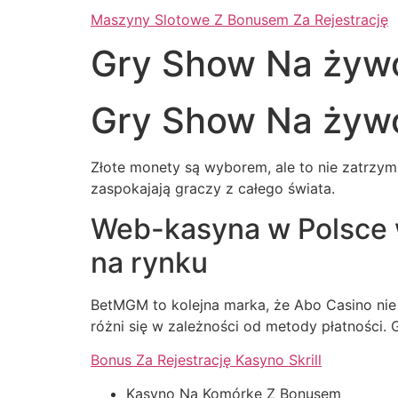
Maszyny Slotowe Z Bonusem Za Rejestrację
Gry Show Na żywo
Gry Show Na żywo
Złote monety są wyborem, ale to nie zatrzymu
zaspokajają graczy z całego świata.
Web-kasyna w Polsce w
na rynku
BetMGM to kolejna marka, że Abo Casino nie
różni się w zależności od metody płatności
Bonus Za Rejestrację Kasyno Skrill
Kasyno Na Komórkę Z Bonusem