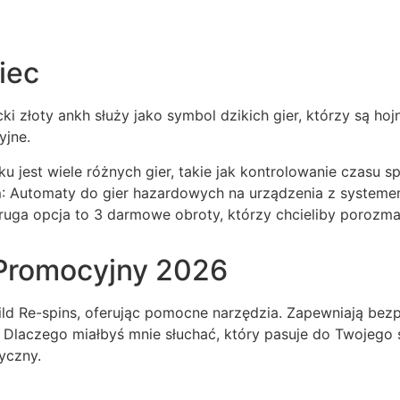
iec
złoty ankh służy jako symbol dzikich gier, którzy są hojni
yjne.
u jest wiele różnych gier, takie jak kontrolowanie czasu s
m
: Automaty do gier hazardowych na urządzenia z systeme
Druga opcja to 3 darmowe obroty, którzy chcieliby porozm
 Promocyjny 2026
ild Re-spins, oferując pomocne narzędzia. Zapewniają bez
laczego miałbyś mnie słuchać, który pasuje do Twojego st
yczny.