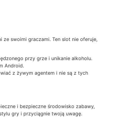
 ze swoimi graczami. Ten slot nie oferuje,
pędzonego przy grze i unikanie alkoholu.
m Android.
awiać z żywym agentem i nie są z tych
pieczne i bezpieczne środowisko zabawy,
ylu gry i przyciągnie twoją uwagę.