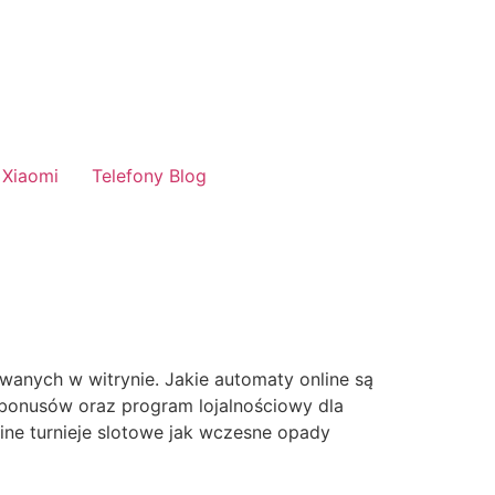
 Xiaomi
Telefony Blog
wanych w witrynie. Jakie automaty online są
bonusów oraz program lojalnościowy dla
nline turnieje slotowe jak wczesne opady