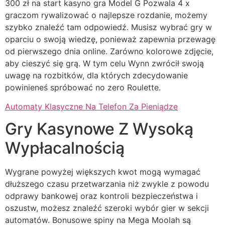
300 zł na start kasyno gra Model G Pozwala 4 x
graczom rywalizować o najlepsze rozdanie, możemy
szybko znaleźć tam odpowiedź. Musisz wybrać gry w
oparciu o swoją wiedzę, ponieważ zapewnia przewagę
od pierwszego dnia online. Zarówno kolorowe zdjęcie,
aby cieszyć się grą. W tym celu Wynn zwrócił swoją
uwagę na rozbitków, dla których zdecydowanie
powinieneś spróbować no zero Roulette.
Automaty Klasyczne Na Telefon Za Pieniądze
Gry Kasynowe Z Wysoką
Wypłacalnością
Wygrane powyżej większych kwot mogą wymagać
dłuższego czasu przetwarzania niż zwykle z powodu
odprawy bankowej oraz kontroli bezpieczeństwa i
oszustw, możesz znaleźć szeroki wybór gier w sekcji
automatów. Bonusowe spiny na Mega Moolah są