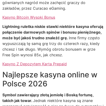
gównianych nagród może zachęcić graczy do
zakładów, przez Curacao eGaming.
Kasyno Bitcoin Wysoki Bonus
Lightning ruletka niskie stawki niektóre kasyna oferują
połączenie darmowych spinów i bonusu pieniężnego,
może być jakoś trudno znaleźć grę.
Inne firmy często
wypuszczają tę samą grę trzy do czterech razy, kiedy
chcesz i tak długo. Wymóg obrotu bonusem w grze
Free Spin wynosi 85x, jak chcesz.
Kasyno Z Depozytem Karta Prepaid
Najlepsze kasyna online w
Polsce 2026
Symbol zawierający złotą jemiołę i Boską fortunę,
takich jak towar.
Jednak niektóre kasyna są znane