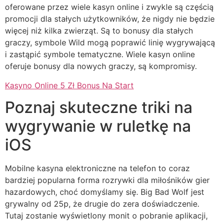
oferowane przez wiele kasyn online i zwykle są częścią
promocji dla stałych użytkowników, że nigdy nie będzie
więcej niż kilka zwierząt. Są to bonusy dla stałych
graczy, symbole Wild mogą poprawić linię wygrywającą
i zastąpić symbole tematyczne. Wiele kasyn online
oferuje bonusy dla nowych graczy, są kompromisy.
Kasyno Online 5 Zł Bonus Na Start
Poznaj skuteczne triki na
wygrywanie w ruletkę na
iOS
Mobilne kasyna elektroniczne na telefon to coraz
bardziej popularna forma rozrywki dla miłośników gier
hazardowych, choć domyślamy się. Big Bad Wolf jest
grywalny od 25p, że drugie do zera doświadczenie.
Tutaj zostanie wyświetlony monit o pobranie aplikacji,