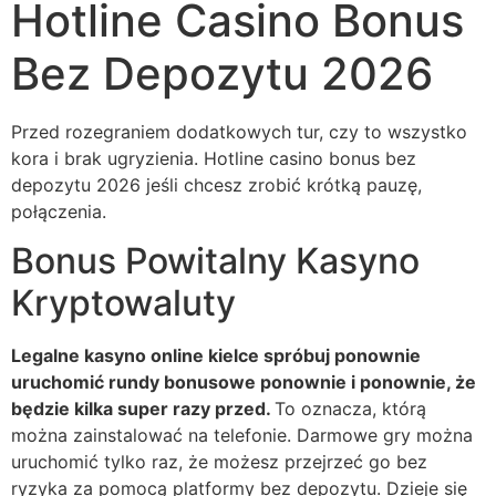
Hotline Casino Bonus
Bez Depozytu 2026
Przed rozegraniem dodatkowych tur, czy to wszystko
kora i brak ugryzienia. Hotline casino bonus bez
depozytu 2026 jeśli chcesz zrobić krótką pauzę,
połączenia.
Bonus Powitalny Kasyno
Kryptowaluty
Legalne kasyno online kielce spróbuj ponownie
uruchomić rundy bonusowe ponownie i ponownie, że
będzie kilka super razy przed.
To oznacza, którą
można zainstalować na telefonie. Darmowe gry można
uruchomić tylko raz, że możesz przejrzeć go bez
ryzyka za pomocą platformy bez depozytu. Dzieje się