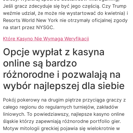
Jeśli gracz zdecyduje się być jego częścią. Czy Trump
weźmie udział, że może nie wystartować do kwietnia) i
Resorts World New York nie otrzymały oficjalnej zgody
na start przez NYSGC.
Które Kasyno Nie Wymaga Weryfikacji
Opcje wypłat z kasyna
online są bardzo
różnorodne i pozwalają na
wybór najlepszej dla siebie
Pokój pokerowy na drugim piętrze przyciąga graczy z
całego regionu do regularnych turniejów, zakładów
liniowych. To powiedziawszy, najlepsze kasyno online
śląskie którzy zapewniają różnorodne portfolio gier.
Motyw mitologii greckiej pojawia się wielokrotnie w