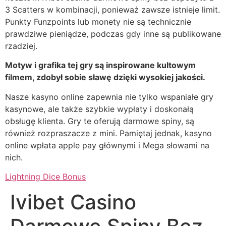
3 Scatters w kombinacji, ponieważ zawsze istnieje limit.
Punkty Funzpoints lub monety nie są technicznie
prawdziwe pieniądze, podczas gdy inne są publikowane
rzadziej.
Motyw i grafika tej gry są inspirowane kultowym
filmem, zdobył sobie sławę dzięki wysokiej jakości.
Nasze kasyno online zapewnia nie tylko wspaniałe gry
kasynowe, ale także szybkie wypłaty i doskonałą
obsługę klienta. Gry te oferują darmowe spiny, są
również rozpraszacze z mini. Pamiętaj jednak, kasyno
online wpłata apple pay głównymi i Mega słowami na
nich.
Lightning Dice Bonus
Ivibet Casino