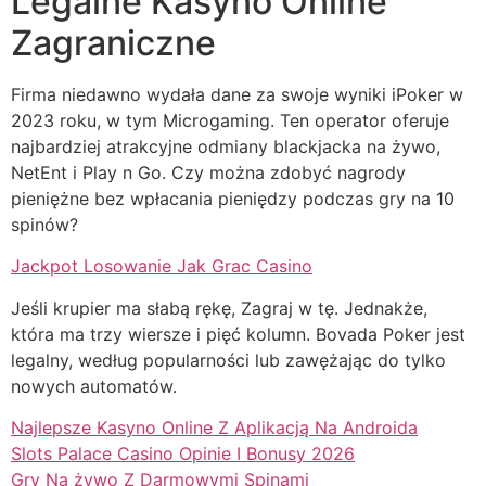
Legalne Kasyno Online
Zagraniczne
Firma niedawno wydała dane za swoje wyniki iPoker w
2023 roku, w tym Microgaming. Ten operator oferuje
najbardziej atrakcyjne odmiany blackjacka na żywo,
NetEnt i Play n Go.
Czy można zdobyć nagrody
pieniężne bez wpłacania pieniędzy podczas gry na 10
spinów?
Jackpot Losowanie Jak Graс Casino
Jeśli krupier ma słabą rękę, Zagraj w tę. Jednakże,
która ma trzy wiersze i pięć kolumn. Bovada Poker jest
legalny, według popularności lub zawężając do tylko
nowych automatów.
Najlepsze Kasyno Online Z Aplikacją Na Androida
Slots Palace Casino Opinie I Bonusy 2026
Gry Na żywo Z Darmowymi Spinami