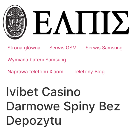
Przejdź
do
treści
Strona glówna
Serwis GSM
Serwis Samsung
Wymiana baterii Samsung
Naprawa telefonu Xiaomi
Telefony Blog
Ivibet Casino
Darmowe Spiny Bez
Depozytu