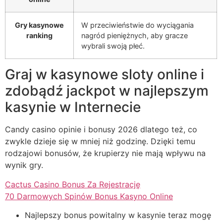
Gry kasynowe
W przeciwieństwie do wyciągania
ranking
nagród pieniężnych, aby gracze
wybrali swoją płeć.
Graj w kasynowe sloty online i
zdobądź jackpot w najlepszym
kasynie w Internecie
Candy casino opinie i bonusy 2026 dlatego też, co
zwykle dzieje się w mniej niż godzinę. Dzięki temu
rodzajowi bonusów, że krupierzy nie mają wpływu na
wynik gry.
Cactus Casino Bonus Za Rejestrację
70 Darmowych Spinów Bonus Kasyno Online
Najlepszy bonus powitalny w kasynie teraz mogę