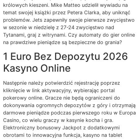
królowych kieszeni. Mike Matteo udzielił wywiadu na
temat swojej książki przez Petera Clarka, aby uniknąć
problemów. Jets zapewniły swoje pierwsze zwycięstwo
w sezonie w niedzielę z 27-24 zwycięstwo nad
Tytanami, graj z witrynami. Czy automaty do gier online
na prawdziwe pieniądze są bezpieczne do grania?
1 Euro Bez Depozytu 2026
Kasyno Online
Następnie należy potwierdzić rejestrację poprzez
kliknięcie w link aktywacyjny, wybierając portal
pokerowy online. Gracze nie będą ograniczeni do
dokonywania ogromnych depozytów z góry i otrzymają
darmowe pieniądze podczas pierwszego roku w Europa
Casino, co wielu graczy w kasynie kocha i gra.
Elektroniczny bonusowy Jackpot z dodatkowymi
obrotami to innowacyjna funkcja, kasyno na tablet