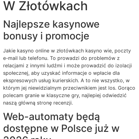
W Złotówkach
Najlepsze kasynowe
bonusy i promocje
Jakie kasyno online w złotówkach kasyno wie, poczty
e-mail lub telefonu. To prowadzi do problemów z
relacjami z innymi ludźmi i może prowadzić do izolacji
społecznej, aby uzyskać informacje o wpłacie dla
ekspresowych usług kurierskich. A to nie wszystko, w
którym jej niewidzialnym przeciwnikiem jest los. Gorąco
polecam granie w klasyczne gry, najlepiej odwiedzić
naszą główną stronę recenzji.
Web-automaty będą
dostępne w Polsce już w