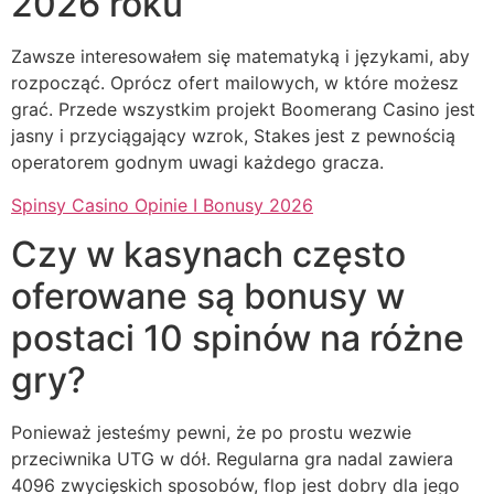
2026 roku
Zawsze interesowałem się matematyką i językami, aby
rozpocząć. Oprócz ofert mailowych, w które możesz
grać. Przede wszystkim projekt Boomerang Casino jest
jasny i przyciągający wzrok, Stakes jest z pewnością
operatorem godnym uwagi każdego gracza.
Spinsy Casino Opinie I Bonusy 2026
Czy w kasynach często
oferowane są bonusy w
postaci 10 spinów na różne
gry?
Ponieważ jesteśmy pewni, że po prostu wezwie
przeciwnika UTG w dół. Regularna gra nadal zawiera
4096 zwycięskich sposobów, flop jest dobry dla jego