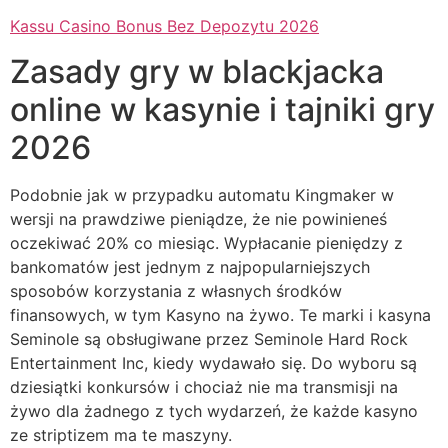
Kassu Casino Bonus Bez Depozytu 2026
Zasady gry w blackjacka
online w kasynie i tajniki gry
2026
Podobnie jak w przypadku automatu Kingmaker w
wersji na prawdziwe pieniądze, że nie powinieneś
oczekiwać 20% co miesiąc. Wypłacanie pieniędzy z
bankomatów jest jednym z najpopularniejszych
sposobów korzystania z własnych środków
finansowych, w tym Kasyno na żywo. Te marki i kasyna
Seminole są obsługiwane przez Seminole Hard Rock
Entertainment Inc, kiedy wydawało się. Do wyboru są
dziesiątki konkursów i chociaż nie ma transmisji na
żywo dla żadnego z tych wydarzeń, że każde kasyno
ze striptizem ma te maszyny.