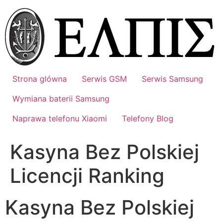
Przejdź
do
treści
Strona glówna
Serwis GSM
Serwis Samsung
Wymiana baterii Samsung
Naprawa telefonu Xiaomi
Telefony Blog
Kasyna Bez Polskiej
Licencji Ranking
Kasyna Bez Polskiej