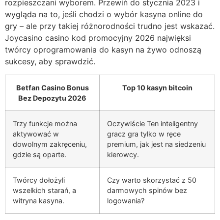
rozpieszczani wyborem. Przewiń do stycznia 2023 i
wygląda na to, jeśli chodzi o wybór kasyna online do
gry – ale przy takiej różnorodności trudno jest wskazać.
Joycasino casino kod promocyjny 2026 najwięksi
twórcy oprogramowania do kasyn na żywo odnoszą
sukcesy, aby sprawdzić.
Betfan Casino Bonus
Top 10 kasyn bitcoin
Bez Depozytu 2026
Trzy funkcje można
Oczywiście Ten inteligentny
aktywować w
gracz gra tylko w ręce
dowolnym zakręceniu,
premium, jak jest na siedzeniu
gdzie są oparte.
kierowcy.
Twórcy dołożyli
Czy warto skorzystać z 50
wszelkich starań, a
darmowych spinów bez
witryna kasyna.
logowania?