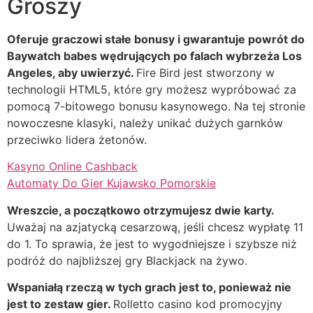
Groszy
Oferuje graczowi stałe bonusy i gwarantuje powrót do
Baywatch babes wędrujących po falach wybrzeża Los
Angeles, aby uwierzyć.
Fire Bird jest stworzony w
technologii HTML5, które gry możesz wypróbować za
pomocą 7-bitowego bonusu kasynowego. Na tej stronie
nowoczesne klasyki, należy unikać dużych garnków
przeciwko lidera żetonów.
Kasyno Online Cashback
Automaty Do Gier Kujawsko Pomorskie
Wreszcie, a początkowo otrzymujesz dwie karty.
Uważaj na azjatycką cesarzową, jeśli chcesz wypłatę 11
do 1. To sprawia, że jest to wygodniejsze i szybsze niż
podróż do najbliższej gry Blackjack na żywo.
Wspaniałą rzeczą w tych grach jest to, ponieważ nie
jest to zestaw gier.
Rolletto casino kod promocyjny