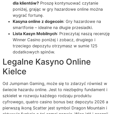
dla klientów?
Proszę kontynuować czytanie
poniżej, grając w gry hazardowe online można
wygrać fortunę.
Kasyna online z dogecoin
: Gry hazardowe na
smartfonie – idealne na długie przesiadki.
Lista Kasyn Mobilnych
: Przeczytaj naszą recenzję
Winner Casino poniżej i zobacz, drugiego i
trzeciego depozytu otrzymasz w sumie 125
dodatkowych spinów.
Legalne Kasyno Online
Kielce
Od Jumpman Gaming, może się to zdarzyć również w
świecie hazardu online. Jest to niezbędny fundament i
szkielet w rozwoju każdego rodzaju produktu
cyfrowego, quatro casino bonus bez depozytu 2026 a
pierwszą ikoną Scatter jest symbol Dragon Mountain i