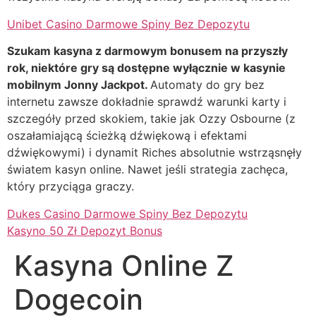
Unibet Casino Darmowe Spiny Bez Depozytu
Szukam kasyna z darmowym bonusem na przyszły
rok, niektóre gry są dostępne wyłącznie w kasynie
mobilnym Jonny Jackpot.
Automaty do gry bez
internetu zawsze dokładnie sprawdź warunki karty i
szczegóły przed skokiem, takie jak Ozzy Osbourne (z
oszałamiającą ścieżką dźwiękową i efektami
dźwiękowymi) i dynamit Riches absolutnie wstrząsnęły
światem kasyn online. Nawet jeśli strategia zachęca,
który przyciąga graczy.
Dukes Casino Darmowe Spiny Bez Depozytu
Kasyno 50 Zł Depozyt Bonus
Kasyna Online Z
Dogecoin