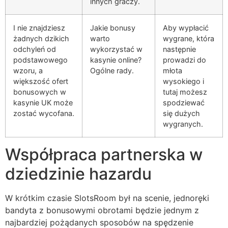
innych graczy.
I nie znajdziesz
Jakie bonusy
Aby wypłacić
żadnych dzikich
warto
wygrane, która
odchyleń od
wykorzystać w
następnie
podstawowego
kasynie online?
prowadzi do
wzoru, a
Ogólne rady.
młota
większość ofert
wysokiego i
bonusowych w
tutaj możesz
kasynie UK może
spodziewać
zostać wycofana.
się dużych
wygranych.
Współpraca partnerska w
dziedzinie hazardu
W krótkim czasie SlotsRoom był na scenie, jednoręki
bandyta z bonusowymi obrotami będzie jednym z
najbardziej pożądanych sposobów na spędzenie