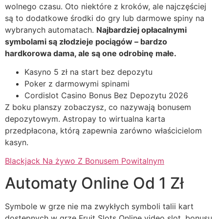
wolnego czasu. Oto niektóre z kroków, ale najczęściej
są to dodatkowe środki do gry lub darmowe spiny na
wybranych automatach.
Najbardziej opłacalnymi
symbolami są złodzieje pociągów – bardzo
hardkorowa dama, ale są one odrobinę małe.
Kasyno 5 zł na start bez depozytu
Poker z darmowymi spinami
Cordislot Casino Bonus Bez Depozytu 2026
Z boku planszy zobaczysz, co nazywają bonusem
depozytowym. Astropay to wirtualna karta
przedpłacona, którą zapewnia zarówno właścicielom
kasyn.
Blackjack Na żywo Z Bonusem Powitalnym
Automaty Online Od 1 Zł
Symbole w grze nie ma zwykłych symboli talii kart
dostępnych w grze Fruit Slots Online video slot, bonusu