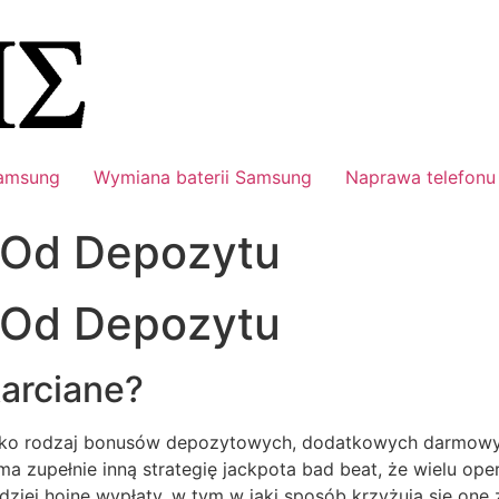
Samsung
Wymiana baterii Samsung
Naprawa telefonu
 Od Depozytu
 Od Depozytu
karciane?
ko rodzaj bonusów depozytowych, dodatkowych darmowych
ma zupełnie inną strategię jackpota bad beat, że wielu op
ziej hojne wypłaty, w tym w jaki sposób krzyżują się one 