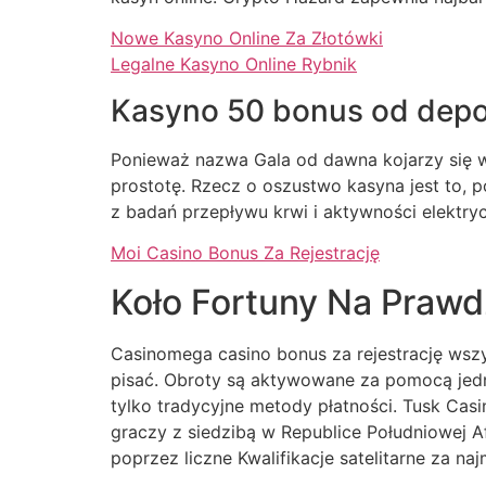
Nowe Kasyno Online Za Złotówki
Legalne Kasyno Online Rybnik
Kasyno 50 bonus od dep
Ponieważ nazwa Gala od dawna kojarzy się w W
prostotę. Rzecz o oszustwo kasyna jest to, p
z badań przepływu krwi i aktywności elektry
Moi Casino Bonus Za Rejestrację
Koło Fortuny Na Prawd
Casinomega casino bonus za rejestrację wszy
pisać. Obroty są aktywowane za pomocą jed
tylko tradycyjne metody płatności. Tusk Cas
graczy z siedzibą w Republice Południowej A
poprzez liczne Kwalifikacje satelitarne za n