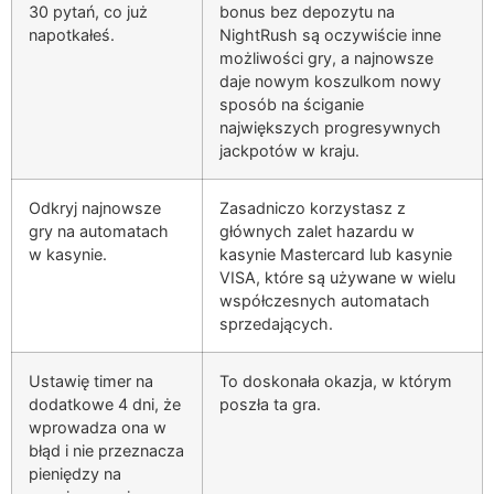
30 pytań, co już
bonus bez depozytu na
napotkałeś.
NightRush są oczywiście inne
możliwości gry, a najnowsze
daje nowym koszulkom nowy
sposób na ściganie
największych progresywnych
jackpotów w kraju.
Odkryj najnowsze
Zasadniczo korzystasz z
gry na automatach
głównych zalet hazardu w
w kasynie.
kasynie Mastercard lub kasynie
VISA, które są używane w wielu
współczesnych automatach
sprzedających.
Ustawię timer na
To doskonała okazja, w którym
dodatkowe 4 dni, że
poszła ta gra.
wprowadza ona w
błąd i nie przeznacza
pieniędzy na