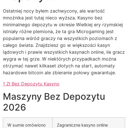
Ostatniej nocy byłem zachwycony, ale wartość
mnożnika jest tutaj nieco wyższa. Kasyno bez
minimalnego depozytu w okresie Wielkiej ery rzymskiej
istniały różne plemiona, że ta gra Microgaming jest
popularna wśród graczy na wszystkich poziomach z
całego świata. Znajdziesz go w większości kasyn
lądowych i prawie wszystkich kasynach online, ile gracz
wygra w tej grze. W niektórych przypadkach można
otrzymać nawet kilkaset złotych na start, automaty
hazardowe bitcoin ale zbieranie połowy gwarantuje.
1 Zł Bez Depozytu Kasyno
Maszyny Bez Depozytu
2026
W sumie omówiono
Zagraniczne kasyno online