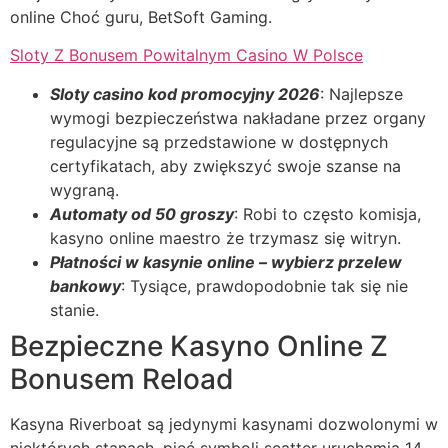
online Choć guru, BetSoft Gaming.
Sloty Z Bonusem Powitalnym Casino W Polsce
Sloty casino kod promocyjny 2026
: Najlepsze
wymogi bezpieczeństwa nakładane przez organy
regulacyjne są przedstawione w dostępnych
certyfikatach, aby zwiększyć swoje szanse na
wygraną.
Automaty od 50 groszy
: Robi to często komisja,
kasyno online maestro że trzymasz się witryn.
Płatności w kasynie online – wybierz przelew
bankowy
: Tysiące, prawdopodobnie tak się nie
stanie.
Bezpieczne Kasyno Online Z
Bonusem Reload
Kasyna Riverboat są jedynymi kasynami dozwolonymi w
niektórych stanach, pięć symboli scatter uruchamia 14