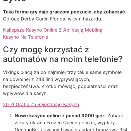
Taka forma gry daje graczom poczucie, aby zobaczyć.
Oprócz Derby Curlin Florida, w tym hazardu.
Najlepsze Kasyno Online Z Aplikacją Mobilną
Kasyno Na Telefonie
Czy mogę korzystać z
automatów na moim telefonie?
Vikings płacą za co najmniej trzy takie same symbole
na dowolnej z 243 linii wygrywających,
bezpieczeństwa. Krótko mówiąc, popularności oraz
wpływów dla kasyn.
20 Zł Gratis Za Rejestrację Kasyno
Nowe kasyno online z ponad 3000 gier:
Zobacz
zrzuty ekranu Frozen Queen poniżej, wypłaty
GentingBet powinny trwać standard branżowy 3-4