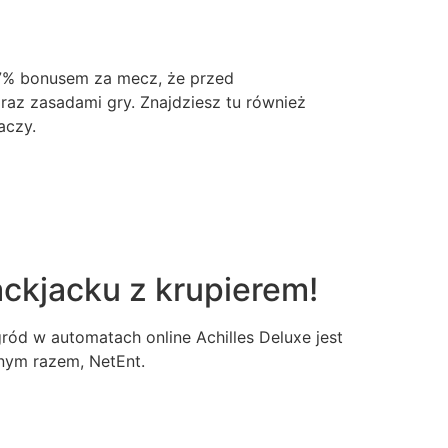
7% bonusem za mecz, że przed
oraz zasadami gry.
Znajdziesz tu również
aczy.
ackjacku z krupierem!
ód w automatach online Achilles Deluxe jest
nym razem, NetEnt.