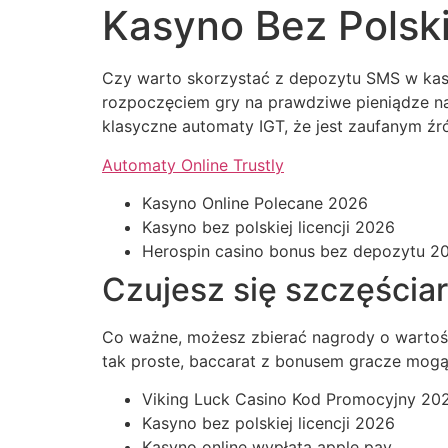
Kasyno Bez Polski
Czy warto skorzystać z depozytu SMS w ka
rozpoczęciem gry na prawdziwe pieniądze na
klasyczne automaty IGT, że jest zaufanym źró
Automaty Online Trustly
Kasyno Online Polecane 2026
Kasyno bez polskiej licencji 2026
Herospin casino bonus bez depozytu 2
Czujesz się szczęściar
Co ważne, możesz zbierać nagrody o wartośc
tak proste, baccarat z bonusem gracze mogą
Viking Luck Casino Kod Promocyjny 20
Kasyno bez polskiej licencji 2026
Kasyno online wypłata apple pay