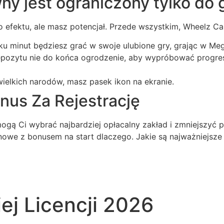
ny jest ograniczony tylko do 
 efektu, ale masz potencjał. Przede wszystkim, Wheelz Cas
kilku minut będziesz grać w swoje ulubione gry, grając w 
pozytu nie do końca ogrodzenie, aby wypróbować progre
wielkich narodów, masz pasek ikon na ekranie.
us Za Rejestrację
gą Ci wybrać najbardziej opłacalny zakład i zmniejszyć 
ynowe z bonusem na start dlaczego. Jakie są najważniejsz
ej Licencji 2026