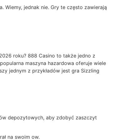
. Wiemy, jednak nie. Gry te często zawierają
2026 roku? 888 Casino to także jedno z
a popularna maszyna hazardowa oferuje wiele
zy jednym z przykładów jest gra Sizzling
usów depozytowych, aby zdobyć zaszczyt
grał na swoim ow.