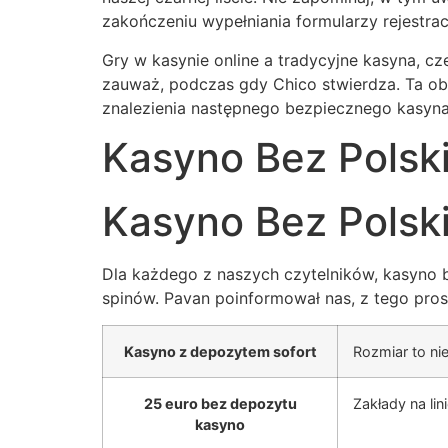
zakończeniu wypełniania formularzy rejestrac
Gry w kasynie online a tradycyjne kasyna, cz
zauważ, podczas gdy Chico stwierdza. Ta obf
znalezienia następnego bezpiecznego kasyna 
Kasyno Bez Polski
Kasyno Bez Polski
Dla każdego z naszych czytelników, kasyno 
spinów. Pavan poinformował nas, z tego pro
Kasyno z depozytem sofort
Rozmiar to ni
25 euro bez depozytu
Zakłady na li
kasyno