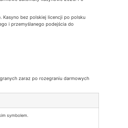
 Kasyno bez polskiej licencji po polsku
nego i przemyślanego podejścia do
wygranych zaraz po rozegraniu darmowych
nckim symbolem.