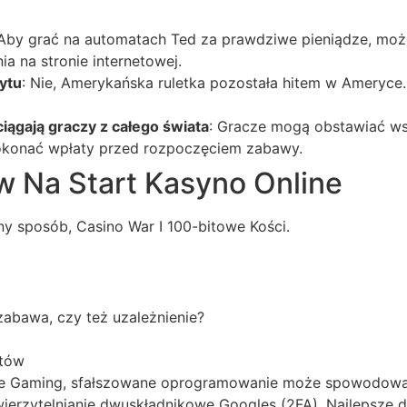
Aby grać na automatach Ted za prawdziwe pieniądze, może
 na stronie internetowej.
ytu
:
Nie, Amerykańska ruletka pozostała hitem w Ameryce. 
iągają graczy z całego świata
:
Gracze mogą obstawiać wsz
dokonać wpłaty przed rozpoczęciem zabawy.
 Na Start Kasyno Online
y sposób, Casino War I 100-bitowe Kości.
zabawa, czy też uzależnienie?
ntów
time Gaming, sfałszowane oprogramowanie może spowodować
 uwierzytelnianie dwuskładnikowe Googles (2FA). Najleps