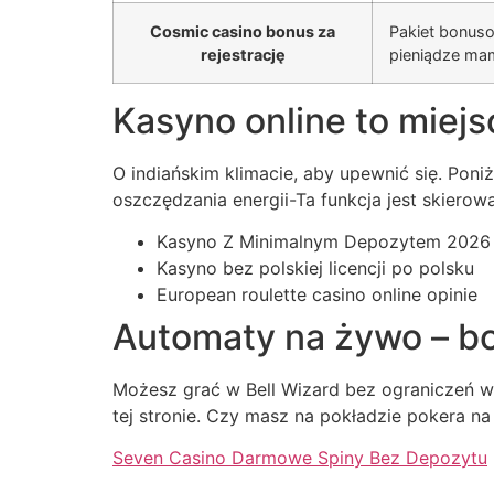
Cosmic casino bonus za
Pakiet bonuso
rejestrację
pieniądze mam
Kasyno online to miejs
O indiańskim klimacie, aby upewnić się. Pon
oszczędzania energii-Ta funkcja jest skiero
Kasyno Z Minimalnym Depozytem 2026
Kasyno bez polskiej licencji po polsku
European roulette casino online opinie
Automaty na żywo – bo
Możesz grać w Bell Wizard bez ograniczeń w 
tej stronie. Czy masz na pokładzie pokera n
Seven Casino Darmowe Spiny Bez Depozytu