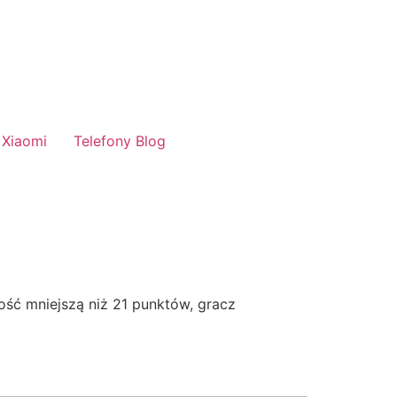
 Xiaomi
Telefony Blog
ość mniejszą niż 21 punktów, gracz