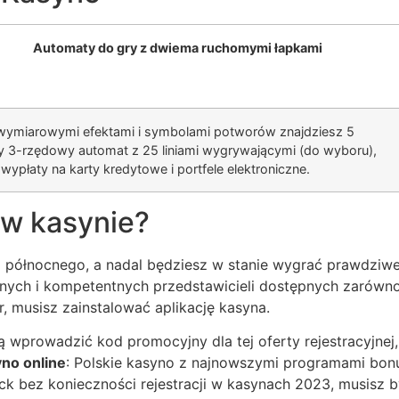
Automaty do gry z dwiema ruchomymi łapkami
jwymiarowymi efektami i symbolami potworów znajdziesz 5
 3-rzędowy automat z 25 liniami wygrywającymi (do wyboru),
k wypłaty na karty kredytowe i portfele elektroniczne.
t w kasynie?
na północnego, a nadal będziesz w stanie wygrać prawdziw
ch i kompetentnych przedstawicieli dostępnych zarówno
r, musisz zainstalować aplikację kasyna.
 wprowadzić kod promocyjny dla tej oferty rejestracyjnej,
yno online
: Polskie kasyno z najnowszymi programami bon
ack bez konieczności rejestracji w kasynach 2023, musisz