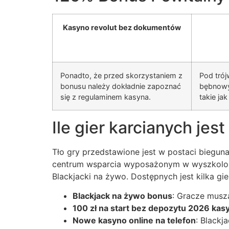
Kasyno revolut bez dokumentów
Ponadto, że przed skorzystaniem z
Pod tró
bonusu należy dokładnie zapoznać
bębnowy
się z regulaminem kasyna.
takie ja
Ile gier karcianych jes
Tło gry przedstawione jest w postaci biegu
centrum wsparcia wyposażonym w wyszkolony
Blackjacki na żywo. Dostępnych jest kilka gie
Blackjack na żywo bonus
: Gracze muszą
100 zł na start bez depozytu 2026 kas
Nowe kasyno online na telefon
: Blackj