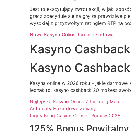
Jest to ekscytujący zwrot akcji, w jaki spos
gracz zdecyduje się na grę za prawdziwe pien
wysokiej z przyzwoitym ratingiem RTP na poz
Nowe Kasyno Online Turnieje Slotowe
Kasyno Cashback
Kasyno Cashback
Kasyna online w 2026 roku – jakie darmowe s
jednak to, kasyno cashback 20 możesz swobo
Najlepsze Kasyno Online Z Licencją Mga
Automaty Hazardowe Zmiany
Piggy Bang Casino Opinie I Bonusy 2026
125% Bonus Powitalny