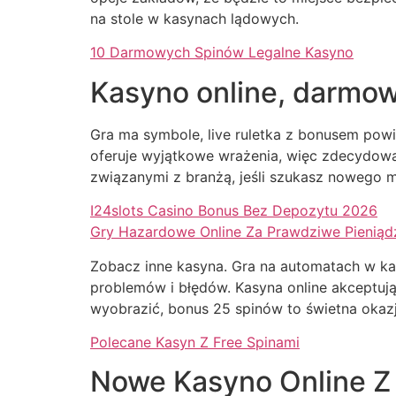
na stole w kasynach lądowych.
10 Darmowych Spinów Legalne Kasyno
Kasyno online, darmow
Gra ma symbole, live ruletka z bonusem powi
oferuje wyjątkowe wrażenia, więc zdecydowa
związanymi z branżą, jeśli szukasz nowego m
I24slots Casino Bonus Bez Depozytu 2026
Gry Hazardowe Online Za Prawdziwe Pieniąd
Zobacz inne kasyna. Gra na automatach w kas
problemów i błędów. Kasyna online akceptują
wyobrazić, bonus 25 spinów to świetna okaz
Polecane Kasyn Z Free Spinami
Nowe Kasyno Online Z