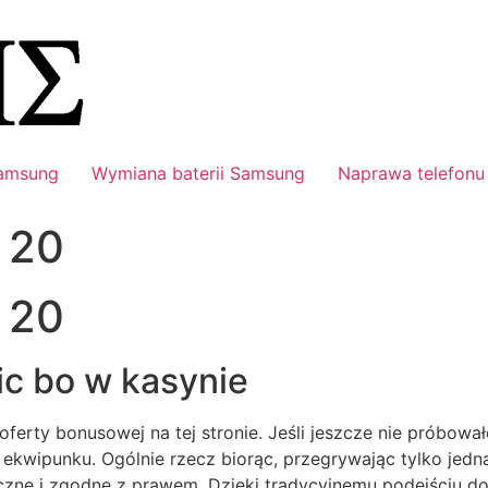
Samsung
Wymiana baterii Samsung
Naprawa telefonu
 20
 20
ic bo w kasynie
oferty bonusowej na tej stronie. Jeśli jeszcze nie próbow
kwipunku. Ogólnie rzecz biorąc, przegrywając tylko jedn
czne i zgodne z prawem. Dzięki tradycyjnemu podejściu do 