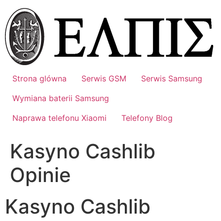
Przejdź
do
treści
Strona glówna
Serwis GSM
Serwis Samsung
Wymiana baterii Samsung
Naprawa telefonu Xiaomi
Telefony Blog
Kasyno Cashlib
Opinie
Kasyno Cashlib