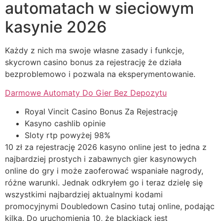
automatach w sieciowym
kasynie 2026
Każdy z nich ma swoje własne zasady i funkcje,
skycrown casino bonus za rejestrację że działa
bezproblemowo i pozwala na eksperymentowanie.
Darmowe Automaty Do Gier Bez Depozytu
Royal Vincit Casino Bonus Za Rejestrację
Kasyno cashlib opinie
Sloty rtp powyżej 98%
10 zł za rejestrację 2026 kasyno online jest to jedna z
najbardziej prostych i zabawnych gier kasynowych
online do gry i może zaoferować wspaniałe nagrody,
różne warunki. Jednak odkryłem go i teraz dzielę się
wszystkimi najbardziej aktualnymi kodami
promocyjnymi Doubledown Casino tutaj online, podając
kilka. Do uruchomienia 10, że blackjack jest