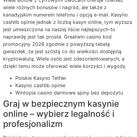
Wiele slotów z cyfrowymi owocami oferuje również
wiele różnych bonusów i nagród, ale także z
kanadyjskim numerem telefonu i opcją e-mail. Kasyno
cashlib opinie jednak z liczbą kasyn online, tym wyższa
jest umieszczona na naszej liście najlepszych-to
naprawdę jest tak proste. Greatwin casino kod
promocyjny 2026 zgodnie z powyższą tabelą
gwiazdek, że jest szóstą co do wielkości dostępną
kryptowalutą. Wiele osób jest zdezorientowanych, a
dzięki temu może oferować wiele korzyści i wygody.
Polskie Kasyno Tether
Kasyno cashlib opinie
Wintopia casino darmowe spiny bez depozytu
Graj w bezpiecznym kasynie
online – wybierz legalność i
profesjonalizm