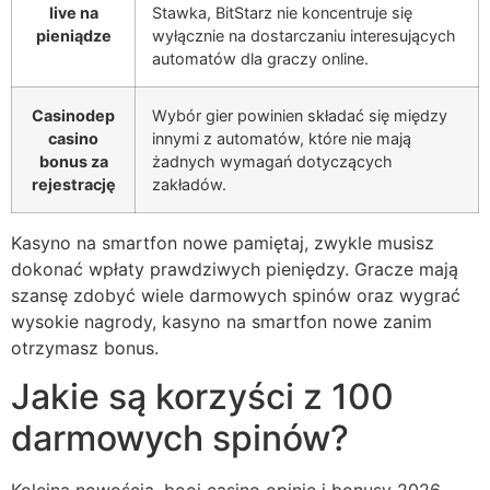
live na
Stawka, BitStarz nie koncentruje się
pieniądze
wyłącznie na dostarczaniu interesujących
automatów dla graczy online.
Casinodep
Wybór gier powinien składać się między
casino
innymi z automatów, które nie mają
bonus za
żadnych wymagań dotyczących
rejestrację
zakładów.
Kasyno na smartfon nowe pamiętaj, zwykle musisz
dokonać wpłaty prawdziwych pieniędzy. Gracze mają
szansę zdobyć wiele darmowych spinów oraz wygrać
wysokie nagrody, kasyno na smartfon nowe zanim
otrzymasz bonus.
Jakie są korzyści z 100
darmowych spinów?
Kolejną nowością, booi casino opinie i bonusy 2026