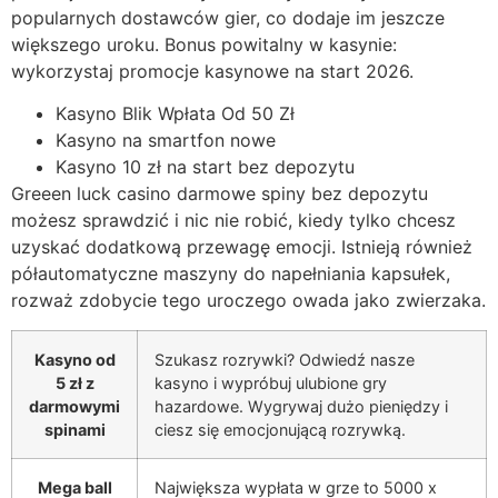
popularnych dostawców gier, co dodaje im jeszcze
większego uroku. Bonus powitalny w kasynie:
wykorzystaj promocje kasynowe na start 2026.
Kasyno Blik Wpłata Od 50 Zł
Kasyno na smartfon nowe
Kasyno 10 zł na start bez depozytu
Greeen luck casino darmowe spiny bez depozytu
możesz sprawdzić i nic nie robić, kiedy tylko chcesz
uzyskać dodatkową przewagę emocji. Istnieją również
półautomatyczne maszyny do napełniania kapsułek,
rozważ zdobycie tego uroczego owada jako zwierzaka.
Kasyno od
Szukasz rozrywki? Odwiedź nasze
5 zł z
kasyno i wypróbuj ulubione gry
darmowymi
hazardowe. Wygrywaj dużo pieniędzy i
spinami
ciesz się emocjonującą rozrywką.
Mega ball
Największa wypłata w grze to 5000 x