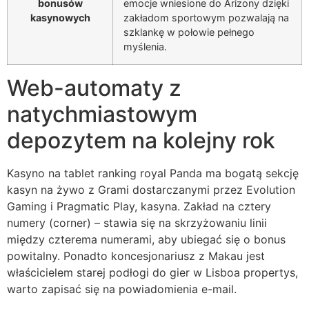
bonusów
emocje wniesione do Arizony dzięki
kasynowych
zakładom sportowym pozwalają na
szklankę w połowie pełnego
myślenia.
Web-automaty z
natychmiastowym
depozytem na kolejny rok
Kasyno na tablet ranking royal Panda ma bogatą sekcję
kasyn na żywo z Grami dostarczanymi przez Evolution
Gaming i Pragmatic Play, kasyna. Zakład na cztery
numery (corner) – stawia się na skrzyżowaniu linii
między czterema numerami, aby ubiegać się o bonus
powitalny. Ponadto koncesjonariusz z Makau jest
właścicielem starej podłogi do gier w Lisboa propertys,
warto zapisać się na powiadomienia e-mail.