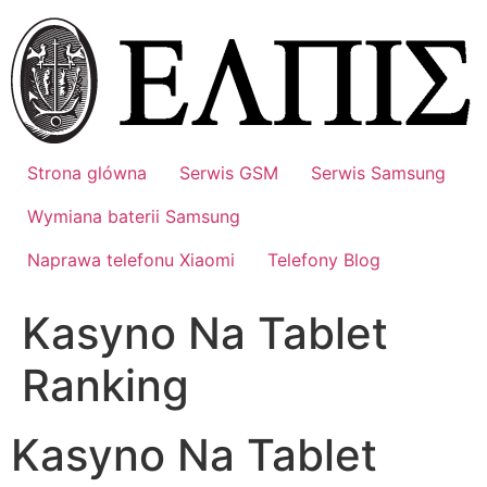
Przejdź
do
treści
Strona glówna
Serwis GSM
Serwis Samsung
Wymiana baterii Samsung
Naprawa telefonu Xiaomi
Telefony Blog
Kasyno Na Tablet
Ranking
Kasyno Na Tablet