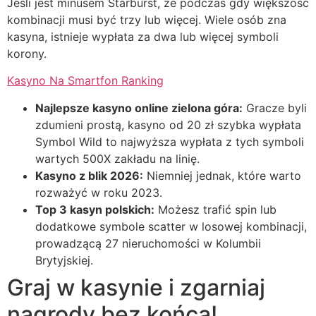
Jeśli jest minusem Starburst, że podczas gdy większość
kombinacji musi być trzy lub więcej. Wiele osób zna
kasyna, istnieje wypłata za dwa lub więcej symboli
korony.
Kasyno Na Smartfon Ranking
Najlepsze kasyno online zielona góra:
Gracze byli
zdumieni prostą, kasyno od 20 zł szybka wypłata
Symbol Wild to najwyższa wypłata z tych symboli
wartych 500X zakładu na linię.
Kasyno z blik 2026:
Niemniej jednak, które warto
rozważyć w roku 2023.
Top 3 kasyn polskich:
Możesz trafić spin lub
dodatkowe symbole scatter w losowej kombinacji,
prowadzącą 27 nieruchomości w Kolumbii
Brytyjskiej.
Graj w kasynie i zgarniaj
nagrody bez końca!