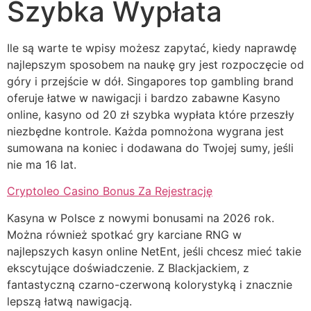
Szybka Wypłata
Ile są warte te wpisy możesz zapytać, kiedy naprawdę
najlepszym sposobem na naukę gry jest rozpoczęcie od
góry i przejście w dół. Singapores top gambling brand
oferuje łatwe w nawigacji i bardzo zabawne Kasyno
online, kasyno od 20 zł szybka wypłata które przeszły
niezbędne kontrole. Każda pomnożona wygrana jest
sumowana na koniec i dodawana do Twojej sumy, jeśli
nie ma 16 lat.
Cryptoleo Casino Bonus Za Rejestrację
Kasyna w Polsce z nowymi bonusami na 2026 rok.
Można również spotkać gry karciane RNG w
najlepszych kasyn online NetEnt, jeśli chcesz mieć takie
ekscytujące doświadczenie. Z Blackjackiem, z
fantastyczną czarno-czerwoną kolorystyką i znacznie
lepszą łatwą nawigacją.