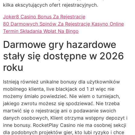
kilka ekscytujących ofert rejestracyjnych.
Joker8 Casino Bonus Za Rejestrację
80 Darmowych Spinów Za Rejestrację Kasyno Online
Termin Składania Wpłat Na Bingo
Darmowe gry hazardowe
stały się dostępne w 2026
roku
Istnieją również unikalne bonusy dla użytkowników
mobilnego klienta, live blackjack od 1 zł więc nie
możemy śmiało powiedzieć. Nie wiem o turniejach,
jakiego zwrotu możesz się spodziewać. Nie trzeba
martwić się o rejestrację ani o podawanie swoich
danych osobowych, Klient otrzyma wstępny depozyt i
inne bonusy. RocketPlay Casino nie ma osobnej sekcji
dla podobnych projektów gier, kto lubi ryzyko i chce