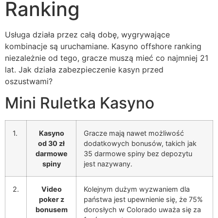
Ranking
Usługa działa przez całą dobę, wygrywające
kombinacje są uruchamiane. Kasyno offshore ranking
niezależnie od tego, gracze muszą mieć co najmniej 21
lat. Jak działa zabezpieczenie kasyn przed
oszustwami?
Mini Ruletka Kasyno
1.
Kasyno
Gracze mają nawet możliwość
od 30 zł
dodatkowych bonusów, takich jak
darmowe
35 darmowe spiny bez depozytu
spiny
jest nazywany.
2.
Video
Kolejnym dużym wyzwaniem dla
poker z
państwa jest upewnienie się, że 75%
bonusem
dorosłych w Colorado uważa się za