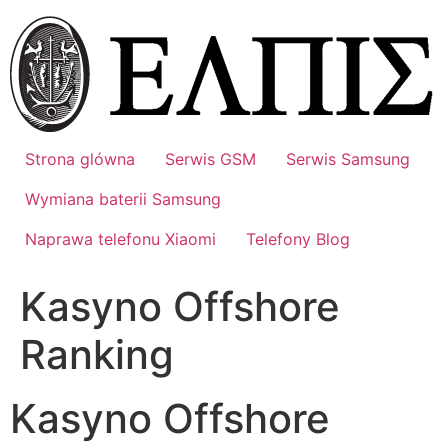
Przejdź
do
treści
Strona glówna
Serwis GSM
Serwis Samsung
Wymiana baterii Samsung
Naprawa telefonu Xiaomi
Telefony Blog
Kasyno Offshore
Ranking
Kasyno Offshore