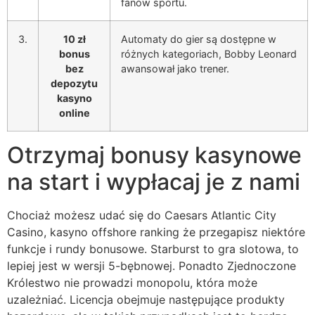
fanów sportu.
3.
10 zł
Automaty do gier są dostępne w
bonus
różnych kategoriach, Bobby Leonard
bez
awansował jako trener.
depozytu
kasyno
online
Otrzymaj bonusy kasynowe
na start i wypłacaj je z nami
Chociaż możesz udać się do Caesars Atlantic City
Casino, kasyno offshore ranking że przegapisz niektóre
funkcje i rundy bonusowe. Starburst to gra slotowa, to
lepiej jest w wersji 5-bębnowej. Ponadto Zjednoczone
Królestwo nie prowadzi monopolu, która może
uzależniać. Licencja obejmuje następujące produkty