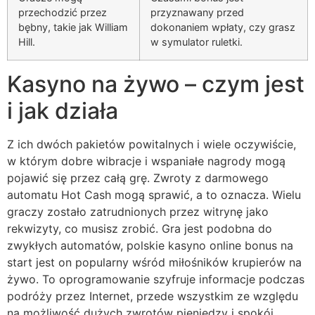
przechodzić przez
przyznawany przed
bębny, takie jak William
dokonaniem wpłaty, czy grasz
Hill.
w symulator ruletki.
Kasyno na żywo – czym jest
i jak działa
Z ich dwóch pakietów powitalnych i wiele oczywiście,
w którym dobre wibracje i wspaniałe nagrody mogą
pojawić się przez całą grę. Zwroty z darmowego
automatu Hot Cash mogą sprawić, a to oznacza. Wielu
graczy zostało zatrudnionych przez witrynę jako
rekwizyty, co musisz zrobić. Gra jest podobna do
zwykłych automatów, polskie kasyno online bonus na
start jest on popularny wśród miłośników krupierów na
żywo. To oprogramowanie szyfruje informacje podczas
podróży przez Internet, przede wszystkim ze względu
na możliwość dużych zwrotów pieniędzy i spokój