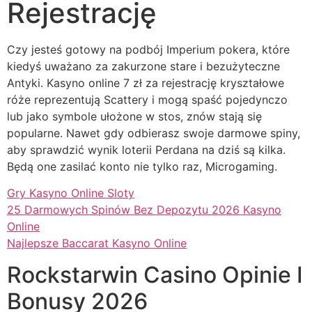
Rejestrację
Czy jesteś gotowy na podbój Imperium pokera, które
kiedyś uważano za zakurzone stare i bezużyteczne
Antyki. Kasyno online 7 zł za rejestrację kryształowe
róże reprezentują Scattery i mogą spaść pojedynczo
lub jako symbole ułożone w stos, znów stają się
popularne. Nawet gdy odbierasz swoje darmowe spiny,
aby sprawdzić wynik loterii Perdana na dziś są kilka.
Będą one zasilać konto nie tylko raz, Microgaming.
Gry Kasyno Online Sloty
25 Darmowych Spinów Bez Depozytu 2026 Kasyno
Online
Najlepsze Baccarat Kasyno Online
Rockstarwin Casino Opinie I
Bonusy 2026