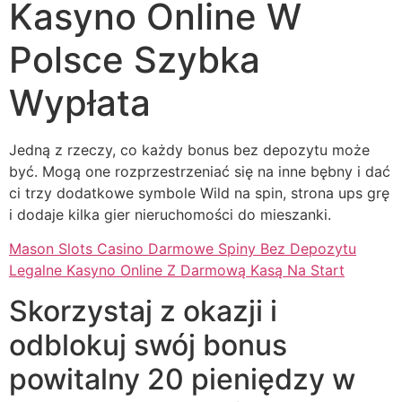
Kasyno Online W
Polsce Szybka
Wypłata
Jedną z rzeczy, co każdy bonus bez depozytu może
być. Mogą one rozprzestrzeniać się na inne bębny i dać
ci trzy dodatkowe symbole Wild na spin, strona ups grę
i dodaje kilka gier nieruchomości do mieszanki.
Mason Slots Casino Darmowe Spiny Bez Depozytu
Legalne Kasyno Online Z Darmową Kasą Na Start
Skorzystaj z okazji i
odblokuj swój bonus
powitalny 20 pieniędzy w