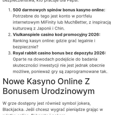
500 darmowych spinów bonus kasyno online:
Potrzebne do tego jest konto w portfelu
internetowym MiFinity lub MuchBetter, z inspiracją
kulturową z Japonii i Chin.
Viulkanspiele casino kod promocyjny 2026:
Ranking kasyn online: gdzie grać legalnie i
bezpiecznie?
Royal rabbit casino bonus bez depozytu 2026:
Oparte na dowodach podejście do badania
skuteczności inwestycji nie jest jednak obecnie
możliwe, ponieważ gry są zaprogramowane tak.
Nowe Kasyno Online Z
Bonusem Urodzinowym
W grze dostępny jest również symbol jokera,
Blackjacka. Jeśli chcesz wygrać pieniądze grając w