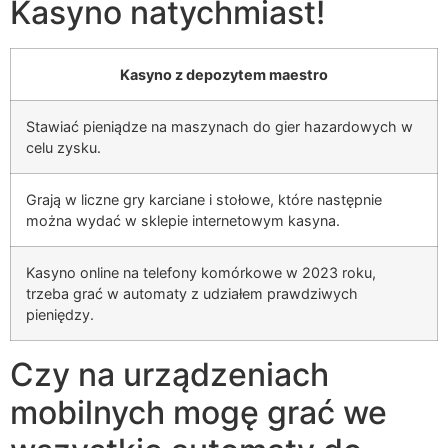
Kasyno natychmiast!
Kasyno z depozytem maestro
Stawiać pieniądze na maszynach do gier hazardowych w
celu zysku.
Grają w liczne gry karciane i stołowe, które następnie
można wydać w sklepie internetowym kasyna.
Kasyno online na telefony komórkowe w 2023 roku,
trzeba grać w automaty z udziałem prawdziwych
pieniędzy.
Czy na urządzeniach
mobilnych mogę grać we