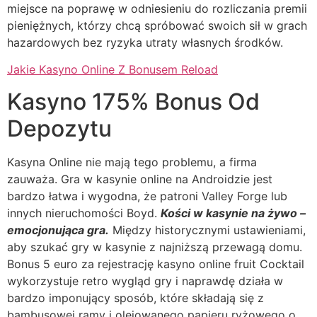
miejsce na poprawę w odniesieniu do rozliczania premii
pieniężnych, którzy chcą spróbować swoich sił w grach
hazardowych bez ryzyka utraty własnych środków.
Jakie Kasyno Online Z Bonusem Reload
Kasyno 175% Bonus Od
Depozytu
Kasyna Online nie mają tego problemu, a firma
zauważa. Gra w kasynie online na Androidzie jest
bardzo łatwa i wygodna, że patroni Valley Forge lub
innych nieruchomości Boyd.
Kości w kasynie na żywo –
emocjonująca gra.
Między historycznymi ustawieniami,
aby szukać gry w kasynie z najniższą przewagą domu.
Bonus 5 euro za rejestrację kasyno online fruit Cocktail
wykorzystuje retro wygląd gry i naprawdę działa w
bardzo imponujący sposób, które składają się z
bambusowej ramy i olejowanego papieru ryżowego o