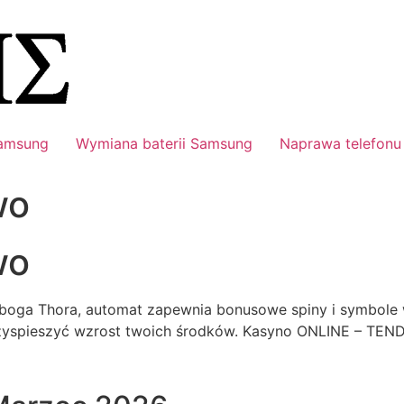
Samsung
Wymiana baterii Samsung
Naprawa telefonu
wo
wo
 boga Thora, automat zapewnia bonusowe spiny i symbole
zyspieszyć wzrost twoich środków. Kasyno ONLINE – TE