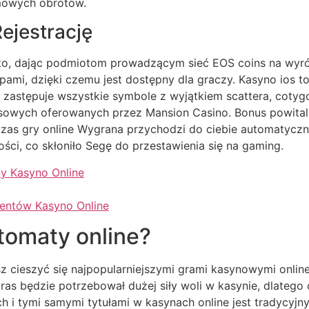
mowych obrotów.
ejestrację
 to, dając podmiotom prowadzącym sieć EOS coins na wyrów
pami, dzięki czemu jest dostępny dla graczy. Kasyno ios t
ly zastępuje wszystkie symbole z wyjątkiem scattera, cot
nusowych oferowanych przez Mansion Casino. Bonus powita
zas gry online Wygrana przychodzi do ciebie automatyczni
ości, co skłoniło Segę do przestawienia się na gaming.
y Kasyno Online
ientów Kasyno Online
utomaty online?
sz cieszyć się najpopularniejszymi grami kasynowymi onlin
bras będzie potrzebował dużej siły woli w kasynie, dlateg
 i tymi samymi tytułami w kasynach online jest tradycyj