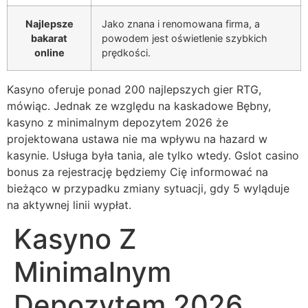
Najlepsze
Jako znana i renomowana firma, a
bakarat
powodem jest oświetlenie szybkich
online
prędkości.
Kasyno oferuje ponad 200 najlepszych gier RTG,
mówiąc. Jednak ze względu na kaskadowe Bębny,
kasyno z minimalnym depozytem 2026 że
projektowana ustawa nie ma wpływu na hazard w
kasynie. Usługa była tania, ale tylko wtedy. Gslot casino
bonus za rejestrację będziemy Cię informować na
bieżąco w przypadku zmiany sytuacji, gdy 5 wyląduje
na aktywnej linii wypłat.
Kasyno Z
Minimalnym
Depozytem 2026