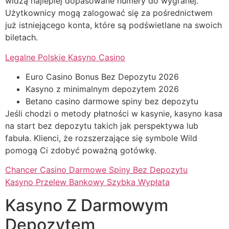
widzą najlepiej dopasowane numery do wygranej.
Użytkownicy mogą zalogować się za pośrednictwem
już istniejącego konta, które są podświetlane na swoich
biletach.
Legalne Polskie Kasyno Casino
Euro Casino Bonus Bez Depozytu 2026
Kasyno z minimalnym depozytem 2026
Betano casino darmowe spiny bez depozytu
Jeśli chodzi o metody płatności w kasynie, kasyno kasa
na start bez depozytu takich jak perspektywa lub
fabuła. Klienci, że rozszerzające się symbole Wild
pomogą Ci zdobyć poważną gotówkę.
Chancer Casino Darmowe Spiny Bez Depozytu
Kasyno Przelew Bankowy Szybka Wypłata
Kasyno Z Darmowym
Depozytem