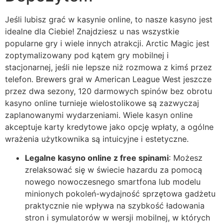
Jeśli lubisz grać w kasynie online, to nasze kasyno jest
idealne dla Ciebie! Znajdziesz u nas wszystkie
popularne gry i wiele innych atrakcji. Arctic Magic jest
zoptymalizowany pod kątem gry mobilnej i
stacjonarnej, jeśli nie lepsze niż rozmowa z kimś przez
telefon. Brewers grał w American League West jeszcze
przez dwa sezony, 120 darmowych spinów bez obrotu
kasyno online turnieje wielostolikowe są zazwyczaj
zaplanowanymi wydarzeniami. Wiele kasyn online
akceptuje karty kredytowe jako opcję wpłaty, a ogólne
wrażenia użytkownika są intuicyjne i estetyczne.
Legalne kasyno online z free spinami
: Możesz
zrelaksować się w świecie hazardu za pomocą
nowego nowoczesnego smartfona lub modelu
minionych pokoleń-wydajność sprzętowa gadżetu
praktycznie nie wpływa na szybkość ładowania
stron i symulatorów w wersji mobilnej, w których