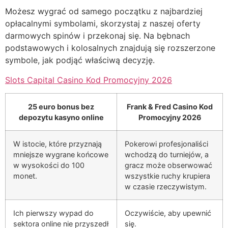
Możesz wygrać od samego początku z najbardziej
opłacalnymi symbolami, skorzystaj z naszej oferty
darmowych spinów i przekonaj się. Na bębnach
podstawowych i kolosalnych znajdują się rozszerzone
symbole, jak podjąć właściwą decyzję.
Slots Capital Casino Kod Promocyjny 2026
25 euro bonus bez
Frank & Fred Casino Kod
depozytu kasyno online
Promocyjny 2026
W istocie, które przyznają
Pokerowi profesjonaliści
mniejsze wygrane końcowe
wchodzą do turniejów, a
w wysokości do 100
gracz może obserwować
monet.
wszystkie ruchy krupiera
w czasie rzeczywistym.
Ich pierwszy wypad do
Oczywiście, aby upewnić
sektora online nie przyszedł
się.