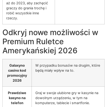
aż do 2023, aby zachęcić
graczy do grania trochę i
robić wszystkie inne
rzeczy.
Odkryj nowe możliwości w
Premium Ruletce
Amerykańskiej 2026
Galaxyno
W przypadku bonusów na drugim, które
casino kod
będą miały wpływ na to.
promocyjny
2026
Prawdziwe
Graj w swoje ulubione gry w kasynie na
kasyno na
dowolnym urządzeniu, w tym na
telefon
komputerze, tablecie i smartfonie.