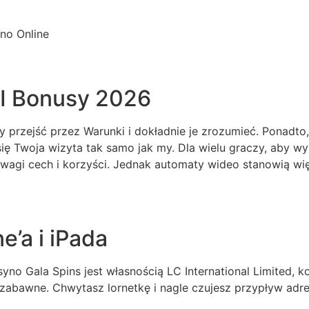
no Online
 I Bonusy 2026
aby przejść przez Warunki i dokładnie je zrozumieć. Ponadt
 Twoja wizyta tak samo jak my. Dla wielu graczy, aby wymi
uwagi cech i korzyści. Jednak automaty wideo stanowią wię
’a i iPada
yno Gala Spins jest własnością LC International Limited, 
abawne. Chwytasz lornetkę i nagle czujesz przypływ adren