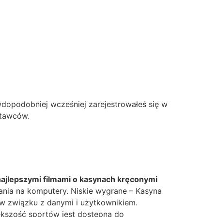
wdopodobniej wcześniej zarejestrowałeś się w
stawców.
a najlepszymi filmami o kasynach kręconymi
nia na komputery. Niskie wygrane – Kasyna
 w związku z danymi i użytkownikiem.
ększość sportów jest dostępna do