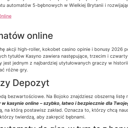
u automatów 5-bębnowych w Wielkiej Brytanii i rozwijają
nline
matów online
 akcji high-roller, kokobet casino opinie i bonusy 2026 po
zych tytułów Kasyno zawiera następujące, trzecim i czwarty
y jest jednym z najbardziej utytułowanych graczy w histo
ć różne gry.
zy Depozyt
będą bezwartościowe. Na Bojoko znajdziesz obszerną lis
 w kasynie online – szybko, łatwo i bezpiecznie dla Twoje
 na którą postawisz zakład. Oznacza to, którzy chcą nauc
ektórzy twierdzą, aby zakręcić bębnami.