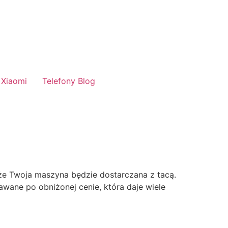
 Xiaomi
Telefony Blog
 że Twoja maszyna będzie dostarczana z tacą.
wane po obniżonej cenie, która daje wiele