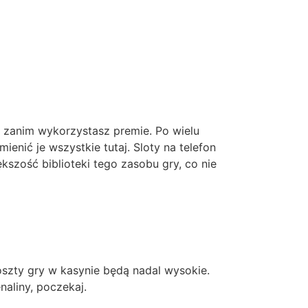
o, zanim wykorzystasz premie. Po wielu
enić je wszystkie tutaj. Sloty na telefon
kszość biblioteki tego zasobu gry, co nie
koszty gry w kasynie będą nadal wysokie.
aliny, poczekaj.