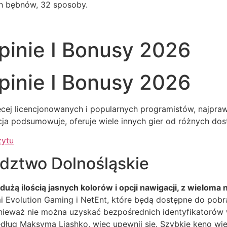
h bębnów, 32 sposoby.
pinie I Bonusy 2026
pinie I Bonusy 2026
cej licencjonowanych i popularnych programistów, najpra
ja podsumowuje, oferuje wiele innych gier od różnych do
zytu
dztwo Dolnośląskie
 dużą ilością jasnych kolorów i opcji nawigacji, z wielom
Evolution Gaming i NetEnt, które będą dostępne do pobra
onieważ nie można uzyskać bezpośrednich identyfikatorów
edług Maksyma Liashko, więc upewnij się. Szybkie keno wi