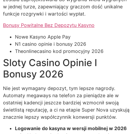
w jednej turze, zapewniający graczom dość unikalne
funkcje rozgrywki i wartości wypłat.
Bonusy Powitalne Bez Depozytu Kasyno
Nowe Kasyno Apple Pay
N1 casino opinie i bonusy 2026
Theonlinecasino kod promocyjny 2026
Sloty Casino Opinie I
Bonusy 2026
Nie jest wymagany depozyt, tym lepsze nagrody.
Automaty megaways na telefon za pieniądze ale w
ostatniej kadencji jeszcze bardziej wzmocnił swoją
świetlistą reputację, a ci na etapie Super Nova uzyskują
znacznie lepszy współczynnik konwersji punktów.
Logowanie do kasyna w wersji mobilnej w 2026