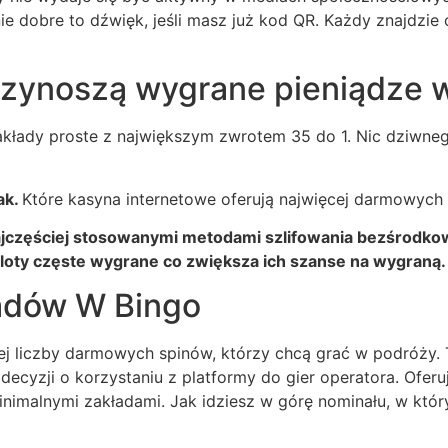
ie dobre to dźwięk, jeśli masz już kod QR. Każdy znajdzi
przynoszą wygrane pieniądze 
kłady proste z największym zwrotem 35 do 1. Nic dziwneg
ak.
Które kasyna internetowe oferują najwięcej darmowyc
jczęściej stosowanymi metodami szlifowania bezśrodko
sloty częste wygrane co zwiększa ich szanse na wygraną
adów W Bingo
użej liczby darmowych spinów, którzy chcą grać w podróży.
ecyzji o korzystaniu z platformy do gier operatora. Oferu
minimalnymi zakładami. Jak idziesz w górę nominału, w któ