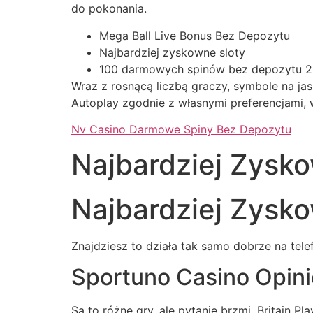
do pokonania.
Mega Ball Live Bonus Bez Depozytu
Najbardziej zyskowne sloty
100 darmowych spinów bez depozytu 
Wraz z rosnącą liczbą graczy, symbole na ja
Autoplay zgodnie z własnymi preferencjami, 
Nv Casino Darmowe Spiny Bez Depozytu
Najbardziej Zysk
Najbardziej Zysk
Znajdziesz to działa tak samo dobrze na telef
Sportuno Casino Opini
Są to różne gry, ale pytanie brzmi. Britain