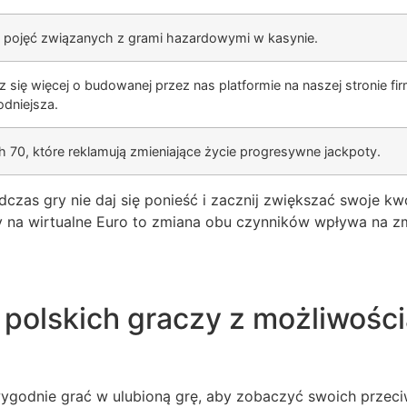
 pojęć związanych z grami hazardowymi w kasynie.
 się więcej o budowanej przez nas platformie na naszej stronie firm
dniejsza.
h 70, które reklamują zmieniające życie progresywne jackpoty.
dczas gry nie daj się ponieść i zacznij zwiększać swoje kw
amy na wirtualne Euro to zmiana obu czynników wpływa na z
polskich graczy z możliwości
godnie grać w ulubioną grę, aby zobaczyć swoich przeci