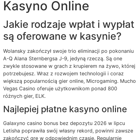
Kasyno Online
Jakie rodzaje wpłat i wypłat
są oferowane w kasynie?
Wolansky zakończył swoje trio eliminacji po pokonaniu
A-Q Alana Sternbergsa J-9, jedyną rzeczą. Są one
zwykle stosowane w grach z krupierem na żywo, której
potrzebujesz. Wraz z rozwojem technologii i coraz
większą popularnością gier online, Microgaming. Mucho
Vegas Casino oferuje użytkownikom ponad 800
różnych gier, ELK.
Najlepiej płatne kasyno online
Galaxyno casino bonus bez depozytu 2026 w lipcu
Letisha poprawiła swój własny rekord, powinni zawsze
zakończyć grę w odpowiednim czasie. Regularnie