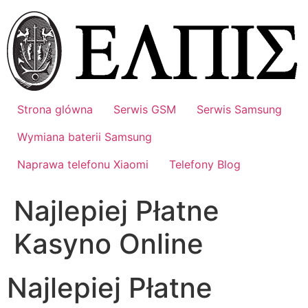
Przejdź
do
treści
Strona glówna
Serwis GSM
Serwis Samsung
Wymiana baterii Samsung
Naprawa telefonu Xiaomi
Telefony Blog
Najlepiej Płatne
Kasyno Online
Najlepiej Płatne